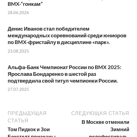
BMX-“гонкам”
28.06.2026
Денис Иванов стал победителем
международных соревнований среди юниоров
по BMX-фристайлу в дисциплине «парк».
23.08.2025
Альфа-Банк Чемпионат России по BMX 2025:
Ярослава Бондаренко в шестой раз
подтвердила свой титул чемпионки России.
27.07.2025
ПРЕДЫДУЩАЯ
СЛЕДУЮЩАЯ СТАТЬЯ
СТАТЬЯ
В Москве отменили
Том Пидкок и Зои
Зимний
Бекстедт признаны
велофестиваль,