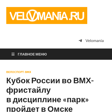
Vel
Сообщество
профессион
велоспорта,
энтузиастов
велотуризма
Velomania
просто
любителей
велосипедов
ГЛАВНОЕ МЕНЮ
ВЕЛОСПОРТ-BMX
Кубок России во ВМХ-
фристайлу
в дисциплине «парк»
пройдет в Омске