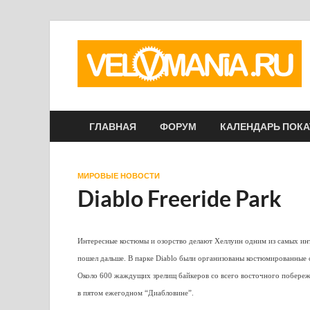
ГЛАВНАЯ
ФОРУМ
КАЛЕНДАРЬ ПОК
МИРОВЫЕ НОВОСТИ
Diablo Freeride Park
Интересные костюмы и озорство делают Хеллуин одним из самых инт
пошел дальше. В парке Diablo были организованы костюмированные 
Около 600 жаждущих зрелищ байкеров со всего восточного побереж
в пятом ежегодном “Диабловине”.