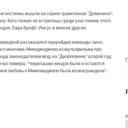
ые костюмы вышли на серию трамплинов “Доминион”,
у. Кого только не встретишь среди участников этого
дзя, Лара Крофт, Иисус и многие другие.
ередной раз оказался прорайдер команды Jamis
ого многими, Микедянджело из мультфильма про
ода законодателем мод, на “Диабловине” второй год
 костюмера. “Черепашки ниндзя были и остаются
оя любовь к Микеланджело была вознаграждена”-
Р