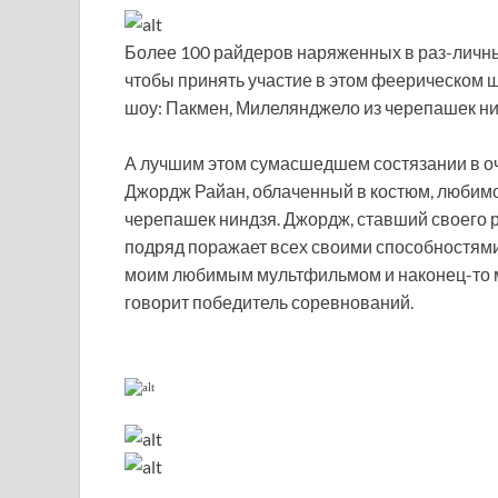
Более 100 райдеров наряженных в раз-личн
чтобы принять участие в этом феерическом шо
шоу: Пакмен, Милелянджело из черепашек нин
А лучшим этом сумасшедшем состязании в оч
Джордж Райан, облаченный в костюм, любим
черепашек ниндзя. Джордж, ставший своего р
подряд поражает всех своими способностями
моим любимым мультфильмом и наконец-то м
говорит победитель соревнований.