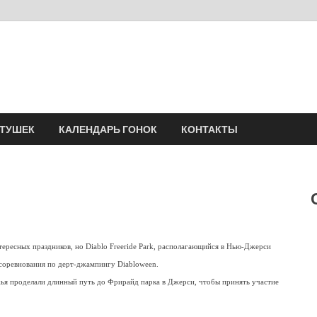
Velomania
Сообщество профессионалов велоспорта, энтузиастов велотуризма
АТУШЕК
КАЛЕНДАРЬ ГОНОК
КОНТАКТЫ
ересных праздников, но Diablo Freeride Park, располагающийся в Нью-Джерси
соревнования по дерт-джампингу Diabloween.
ья проделали длинный путь до Фрирайд парка в Джерси, чтобы принять участие