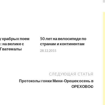
у храбрых поем
50 лет на велосипеде по
 на велике с
странам и континентам
 Гватемалы
28.12.2015
СЛЕДУЮЩАЯ СТАТЬЯ
Протоколы гонки Мини-Орешек:осень в
ОРЕХОВО©