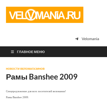
Vel
Сообщество
профессион
велоспорта,
энтузиастов
велотуризма
Velomania
просто
любителей
велосипедов
ГЛАВНОЕ МЕНЮ
НОВОСТИ ВЕЛОМАГАЗИНОВ
Рамы Banshee 2009
Спецпредложение для всех посетителей веломании!
Рамы Banshee 2009.