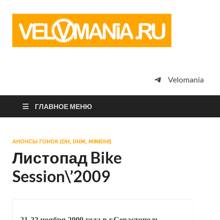
Vel
Сообщество
профессион
велоспорта,
энтузиастов
велотуризма
Velomania
просто
любителей
велосипедов
ГЛАВНОЕ МЕНЮ
АНОНСЫ ГОНОК (DH, DHM, MINIDHI)
Листопад Bike
Session\’2009
21-22 ноября 2009 года в г.Севастополь