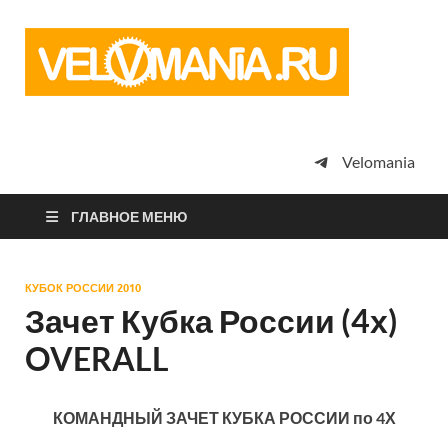
Vel
Сообщество
профессион
велоспорта,
энтузиастов
велотуризма
Velomania
просто
любителей
велосипедов
ГЛАВНОЕ МЕНЮ
КУБОК РОССИИ 2010
Зачет Кубка России (4х)
OVERALL
КОМАНДНЫЙ ЗАЧЕТ КУБКА РОССИИ по 4Х