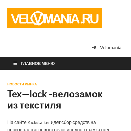
Vel
Сообщество
профессион
велоспорта,
энтузиастов
велотуризма
Velomania
просто
любителей
велосипедов
ГЛАВНОЕ МЕНЮ
НОВОСТИ РЫНКА
Tex—lock -велозамок
из текстиля
На сайте Kickstarter идет сбор средств на
производство нового велосипедного замка под