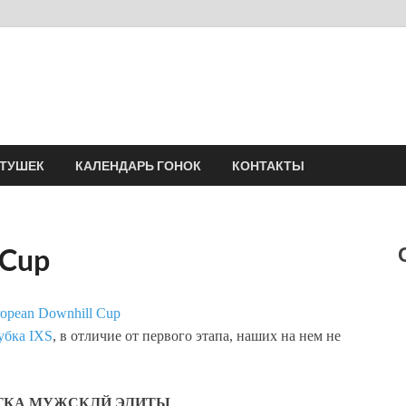
Velomania
Сообщество профессионалов велоспорта, энтузиастов велотуризма
АТУШЕК
КАЛЕНДАРЬ ГОНОК
КОНТАКТЫ
 Cup
убка IXS
, в отличие от первого этапа, наших на нем не
ТКА МУЖСКЛЙ ЭЛИТЫ