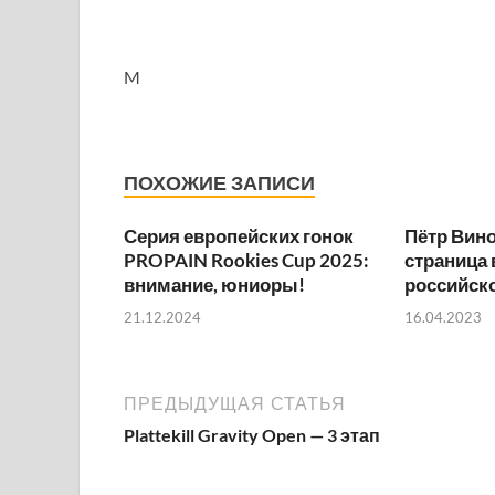
M
ПОХОЖИЕ ЗАПИСИ
Серия европейских гонок
Пётр Вино
PROPAIN Rookies Cup 2025:
страница 
внимание, юниоры!
российск
21.12.2024
16.04.2023
ПРЕДЫДУЩАЯ СТАТЬЯ
Plattekill Gravity Open — 3 этап