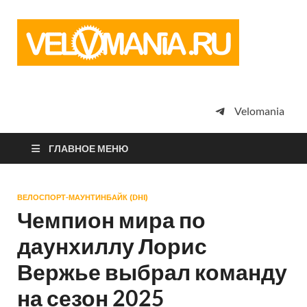
Vel
Сообщество
профессион
велоспорта,
энтузиастов
велотуризма
Velomania
просто
любителей
велосипедов
ГЛАВНОЕ МЕНЮ
ВЕЛОСПОРТ-МАУНТИНБАЙК (DHI)
Чемпион мира по
даунхиллу Лорис
Вержье выбрал команду
на сезон 2025