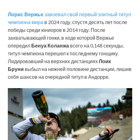
Лорис Вержье
завоевал свой первый элитный титул
чемпиона мира
в 2024 году, спустя десять лет после
победы среди юниоров в 2014 году. После
захватывающей гонки, в ходе которой Вержье
опередил
Бенуа Коланжа
всего на 0,148 секунды,
титул чемпиона перешел к последнему гонщику.
Лидировавший на верхних дистанциях
Лоик
Бруни
выбыл на нижней половине дистанции, лишив
себя шансов на очередной титул в Андорре.