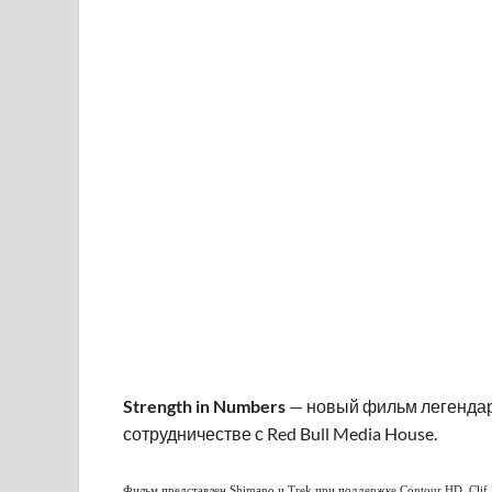
Strength in Numbers
— новый фильм легендарн
сотрудничестве с Red Bull Media House.
Фильм представлен Shimano и Trek при поддержке Contour HD, Clif 