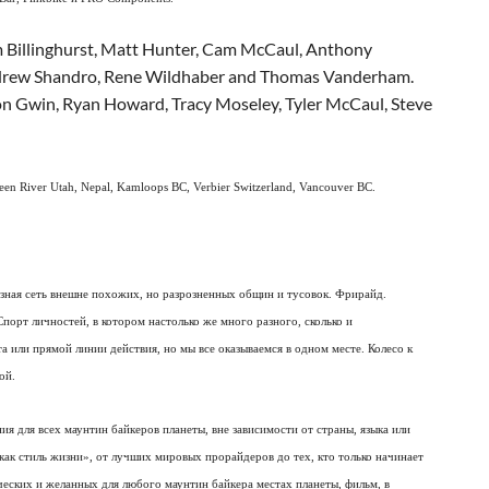
 Billinghurst, Matt Hunter, Cam McCaul, Anthony
rew Shandro, Rene Wildhaber and Thomas Vanderham.
on Gwin, Ryan Howard, Tracy Moseley, Tyler McCaul, Steve
reen River Utah, Nepal, Kamloops BC, Verbier Switzerland, Vancouver BC.
язная сеть внешне похожих, но разрозненных общин и тусовок. Фрирайд.
Спорт личностей, в котором настолько же много разного, сколько и
а или прямой линии действия, но мы все оказываемся в одном месте. Колесо к
ой.
я для всех маунтин байкеров планеты, вне зависимости от страны, языка или
ак стиль жизни», от лучших мировых прорайдеров до тех, кто только начинает
ческих и желанных для любого маунтин байкера местах планеты, фильм, в