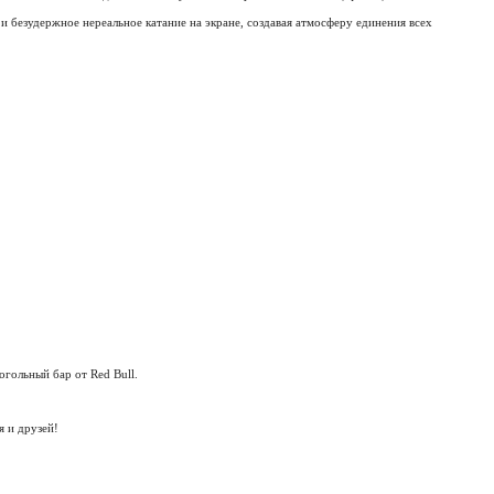
 и безудержное нереальное катание на экране, создавая атмосферу единения всех
гольный бар от Red Bull.
я и друзей!