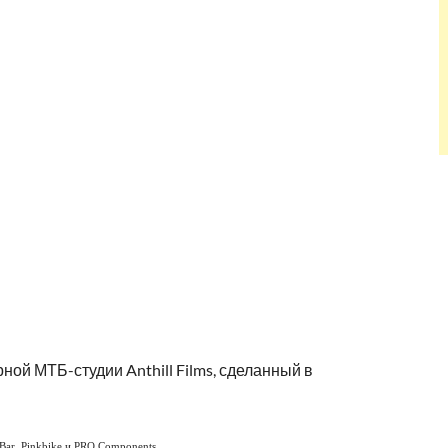
ой МТБ-студии Anthill Films, сделанный в
Bar, Pinkbike и PRO Components.