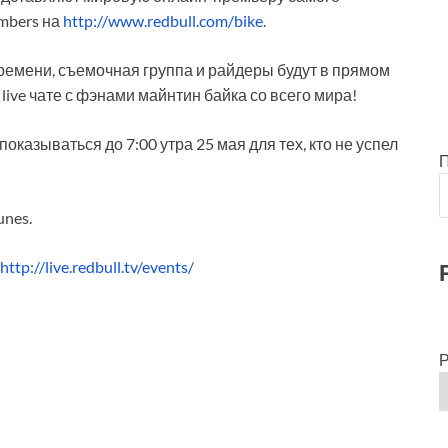
mbers на
http://www.redbull.com/bike
.
ремени, съемочная группа и райдеры будут в прямом
ive чате с фэнами майнтин байка со всего мира!
оказываться до 7:00 утра 25 мая для тех, кто не успел
unes.
http://live.redbull.tv/events/
Р