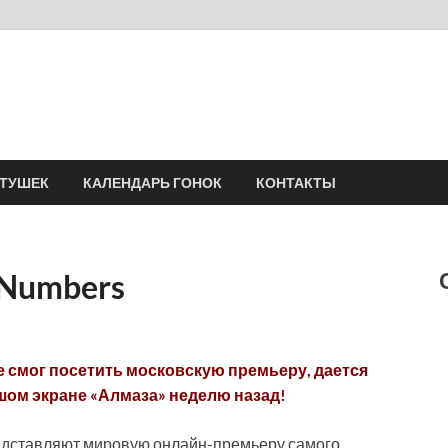
Velomania
Сообщество профессионалов велоспорта, энтузиастов велотуризма
АТУШЕК
КАЛЕНДАРЬ ГОНОК
КОНТАКТЫ
 Numbers
не смог посетить московскую премьеру, дается
ьшом экране «Алмаза» неделю назад!
 представляют мировую онлайн-премьеру самого