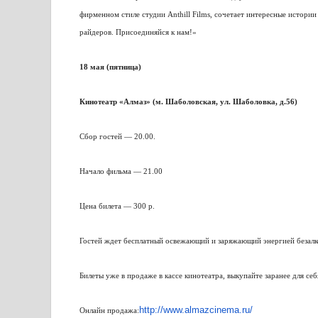
фирменном стиле студии Anthill Films, сочетает интересные истории
райдеров. Присоединяйся к нам!»
18 мая (пятница)
Кинотеатр «Алмаз» (м. Шаболовская, ул. Шаболовка, д.56)
Сбор гостей — 20.00.
Начало фильма — 21.00
Цена билета — 300 р.
Гостей ждет бесплатный освежающий и заряжающий энергией безалко
Билеты уже в продаже в кассе кинотеатра, выкупайте заранее для себ
http://www.almazcinema.ru/
Онлайн продажа: