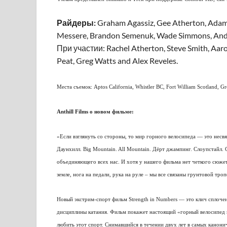
Райдеры:
Graham Agassiz, Gee Atherton, Adam
Messere, Brandon Semenuk, Wade Simmons, And
При участии: Rachel Atherton, Steve Smith, Aar
Peat, Greg Watts and Alex Reveles.
Места съемок: Aptos California, Whistler BC, Fort William Scotland, G
Anthill Films о новом фильме:
«Если взглянуть со стороны, то мир горного велосипеда — это несв
Даунхилл. Big Mountain. All Mountain. Дёрт джампинг. Слоупстайл. 
объединяющего всех нас. И хотя у нашего фильма нет четкого сюжет
земле, нога на педали, рука на руле – мы все связаны грунтовой троп
Новый экстрим-спорт фильм Strength in Numbers — это клич сплочени
дисциплины катания. Фильм покажет настоящий «горный велосипед к
любить этот спорт. Снимавшийся в течении двух лет в самых канони