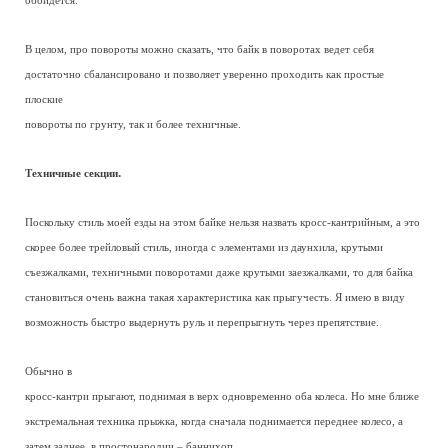
обойдется.
В целом, про повороты можно сказать, что байк в поворотах ведет себя
достаточно сбалансировано и позволяет уверенно проходить как простые
плоские
повороты по грунту, так и более техничные.
.
Техничные секции
Поскольку стиль моей езды на этом байке нельзя назвать кросс-кантрийным, а это
скорее более трейловый стиль, иногда с элементами из даунхила, крутыми
съезжалками, техничными поворотами даже крутыми заезжалками, то для байка
становиться очень важна такая характеристика как прыгучесть. Я имею в виду
возможность быстро выдернуть руль и перепрыгнуть через препятствие.
Обычно в
кросс-кантри прыгают, поднимая в верх одновременно оба колеса. Но мне ближе
экстремальная техника прыжка, когда сначала поднимается переднее колесо, а
затем заднее, в простонародии – баннихоп.