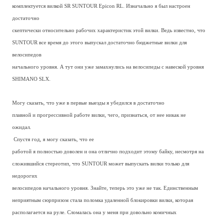
комплектуется вилкой SR SUNTOUR Epicon RL. Изначально я был настроен
достаточно
скептически относительно рабочих характеристик этой вилки. Ведь известно, что
SUNTOUR все время до этого выпускал достаточно бюджетные вилки для
велосипедов
начального уровня. А тут они уже замахнулись на велосипеды с навеской уровня
SHIMANO SLX.
Могу сказать, что уже в первые выезды я убедился в достаточно
плавной и прогрессивной работе вилки, чего, признаться, от нее никак не
ожидал.
Спустя год, я могу сказать, что ее
работой я полностью доволен и она отлично подходит этому байку, несмотря на
сложившийся стереотип, что SUNTOUR может выпускать вилки только для
недорогих
велосипедов начального уровня. Знайте, теперь это уже не так. Единственным
неприятным сюрпризом стала поломка удаленной блокировки вилки, которая
располагается на руле. Сломалась она у меня при довольно комичных