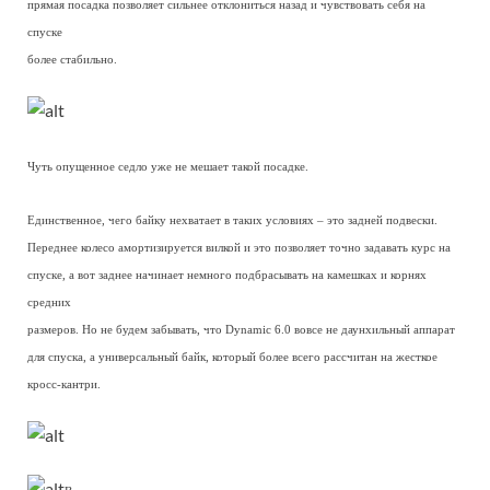
прямая посадка позволяет сильнее отклониться назад и чувствовать себя на
спуске
более стабильно.
Чуть опущенное седло уже не мешает такой посадке.
Единственное, чего байку нехватает в таких условиях – это задней подвески.
Переднее колесо амортизируется вилкой и это позволяет точно задавать курс на
спуске, а вот заднее начинает немного подбрасывать на камешках и корнях
средних
размеров. Но не будем забывать, что Dynamic 6.0 вовсе не даунхильный аппарат
для спуска, а универсальный байк, который более всего рассчитан на жесткое
кросс-кантри.