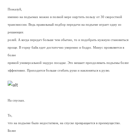
Пожалуй,
именно на подъемах можно в полной мере ощутить пользу от 30 скоростной
трансмиссии. Ведь правильный подбор передачи на подъеме играет одну из
решающих
ролей. А когда передач больше чем обычно, то и подобрать нужную становиться
проще. В горку байк едет достаточно уверенно и бодро. Минус проявляется в
более
прямой универсальной эндуро посадке. Это мешает преодолевать подъемы более
эффективно. Приходится больше сгибать руки и наклоняться к рулю.
На спусках.
То,
что на подъеме было недостатком, на спуске превращается в преимущество.
Более