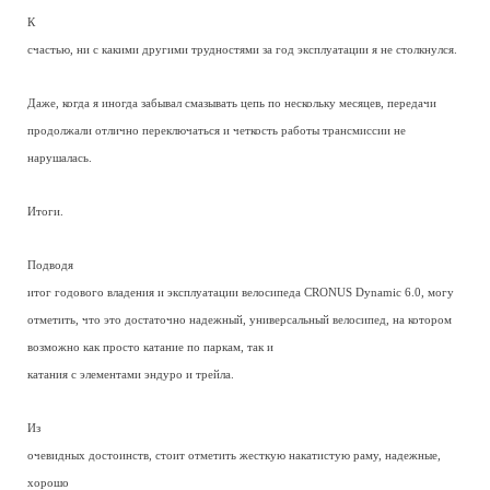
К
счастью, ни с какими другими трудностями за год эксплуатации я не столкнулся.
Даже, когда я иногда забывал смазывать цепь по нескольку месяцев, передачи
продолжали отлично переключаться и четкость работы трансмиссии не
нарушалась.
Итоги.
Подводя
итог годового владения и эксплуатации велосипеда CRONUS Dynamic 6.0, могу
отметить, что это достаточно надежный, универсальный велосипед, на котором
возможно как просто катание по паркам, так и
катания с элементами эндуро и трейла.
Из
очевидных достоинств, стоит отметить жесткую накатистую раму, надежные,
хорошо