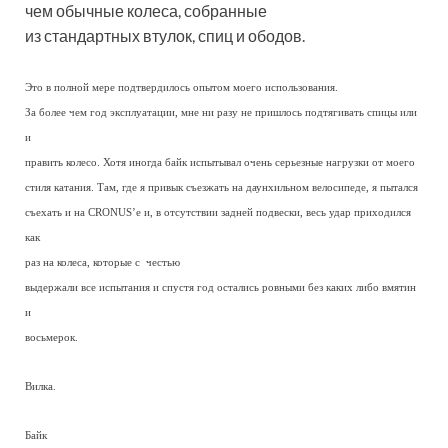
чем обычные колеса, собранные
из стандартных втулок, спиц и ободов.
Это в полной мере подтвердилось опытом моего использования.
За более чем год эксплуатации, мне ни разу не пришлось подтягивать спицы или
и
править колесо. Хотя иногда байк испытывал очень серьезные нагрузки от моего
стиля катания. Там, где я привык съезжать на даунхильном велосипеде, я пытался
съехать и на CRONUS’е и, в отсутствии задней подвески, весь удар приходился
как
раз на колеса, которые с честью
выдержали все испытания и спустя год остались ровными без каких либо вмятин
и
восьмерок.
Вилка.
Байк