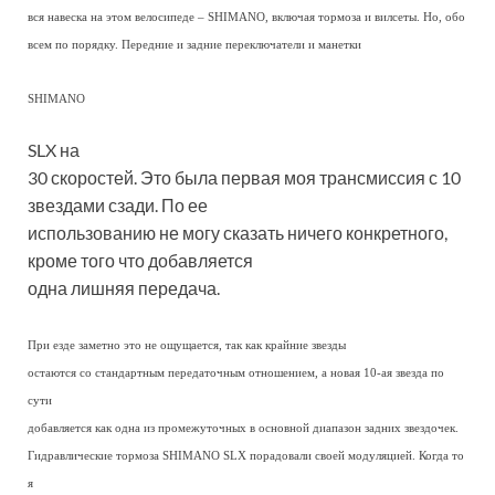
вся навеска на этом велосипеде – SHIMANO, включая тормоза и вилсеты. Но, обо
всем по порядку. Передние и задние переключатели и манетки
SHIMANO
SLX на
30 скоростей. Это была первая моя трансмиссия с 10
звездами сзади. По ее
использованию не могу сказать ничего конкретного,
кроме того что добавляется
одна лишняя передача.
При езде заметно это не ощущается, так как крайние звезды
остаются со стандартным передаточным отношением, а новая 10-ая звезда по
сути
добавляется как одна из промежуточных в основной диапазон задних звездочек.
Гидравлические тормоза SHIMANO SLX порадовали своей модуляцией. Когда то
я