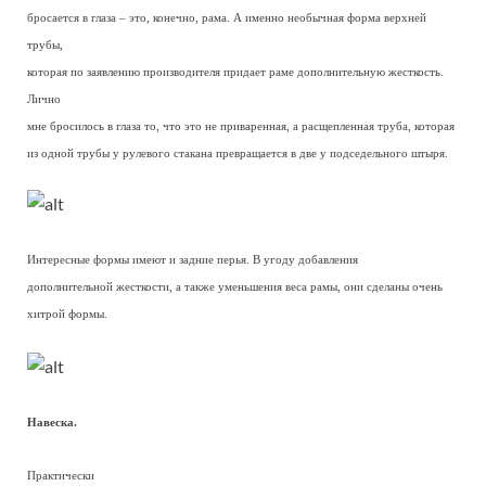
бросается в глаза – это, конечно, рама. А именно необычная форма верхней
трубы,
которая по заявлению производителя придает раме дополнительную жесткость.
Лично
мне бросилось в глаза то, что это не приваренная, а расщепленная труба, которая
из одной трубы у рулевого стакана превращается в две у подседельного штыря.
Интересные формы имеют и задние перья. В угоду добавления
дополнительной жесткости, а также уменьшения веса рамы, они сделаны очень
хитрой формы.
Навеска.
Практически