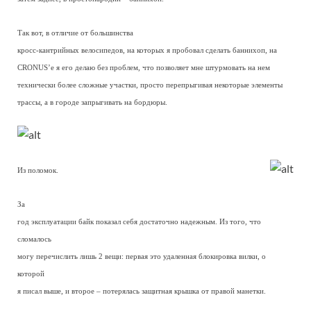
Так вот, в отличие от большинства
кросс-кантрийных велосипедов, на которых я пробовал сделать баннихоп, на
CRONUS’е я его делаю без проблем, что позволяет мне штурмовать на нем
технически более сложные участки, просто перепрыгивая некоторые элементы
трассы, а в городе запрыгивать на бордюры.
Из поломок.
За
год эксплуатации байк показал себя достаточно надежным. Из того, что
сломалось
могу перечислить лишь 2 вещи: первая это удаленная блокировка вилки, о
которой
я писал выше, и второе – потерялась защитная крышка от правой манетки.