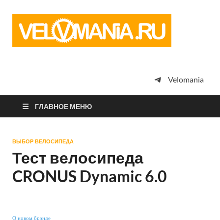
Vel
Сообщество
профессион
велоспорта,
энтузиастов
велотуризма
Velomania
просто
любителей
велосипедов
ГЛАВНОЕ МЕНЮ
ВЫБОР ВЕЛОСИПЕДА
Тест велосипеда
CRONUS Dynamic 6.0
О новом брэнде