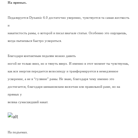
На прямых.
Педалируется Dynamic 6.0 достаточно уверенно, чувствуется та самая жесткость
и
накатистость рамы, о которой я писал вначале статьи. Особенно это ощущаешь,
когда пытаешься быстро ускориться.
Благодаря контактным педалям можно давить
ногой не только вниз, но и тянуть вверх. И именно в этот момент ты чувствуешь,
как вся энергия передается велосипеду и транформируется в немедленное
ускорение, а не в “гуляние” рамы. Не знаю, благодаря чему именно это
достигается, благодаря шимановским вилсетам или правильной раме, но на
прямых у
велика сумасшедший накат.
На подъемах.