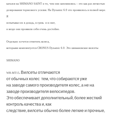
катался на SHIMANO SAINT и то, чем они запомнились – это как раз легкостью
дозирования тормозного усилия. На Dynamic 6.0 это проявилось в полной мере.
Я
испытывал их в дождь, в грязь и в снег,
и везде они проявили себя очень достойно.
Отдельно хочется отметить колеса,
которыми комплектуется CRONUS Dynamic 6.0. Это шимановские вилсеты
SHIMANO
. Вилсеты отличаются
WH-MT15
от обычных колес тем, что собираются уже
на заводе самого производителя колес, а не на
заводе производителя велосипедов.
Это обеспечивает дополнительный, более жесткий
контроль качества и, как
следствие, вилсеты обычно более легкие и прочные,