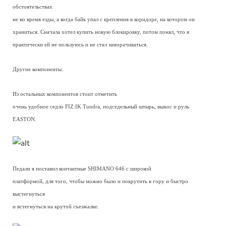
обстоятельствах
не во время езды, а когда байк упал с крепления в коридоре, на котором он
храниться. Сначала хотел купить новую блокировку, потом понял, что я
практически ей не пользуюсь и не стал заморачиваться.
Другие компоненты.
Из остальных компонентов стоит отметить
очень удобное седло FIZ:IK Tundra, подседельный штырь, вынос и руль
EASTON.
Педали я поставил контактные SHIMANO 646 с широкой
платформой, для того, чтобы можно было и покрутить в гору и быстро
выстегнуться
и встегнуться на крутой съезжалке.