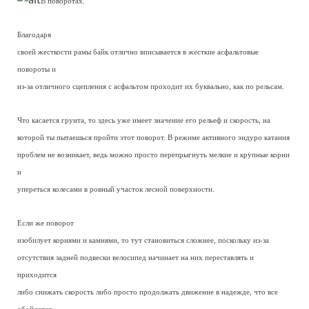
В поворотах.
Благодаря
своей жесткости рамы байк отлично вписывается в жесткие асфальтовые
повороты и
из-за отличного сцепления с асфальтом проходит их буквально, как по рельсам.
Что касается грунта, то здесь уже имеет значение его рельеф и скорость, на
которой ты пытаешься пройти этот поворот. В режиме активного эндуро катания
проблем не возникает, ведь можно просто перепрыгнуть мелкие и крупные корни
и
упереться колесами в ровный участок лесной поверхности.
Если же поворот
изобилует корнями и камнями, то тут становиться сложнее, поскольку из-за
отсутствия задней подвески велосипед начинает на них переставлять и
приходится
либо снижать скорость либо просто продолжать движение в надежде, что все