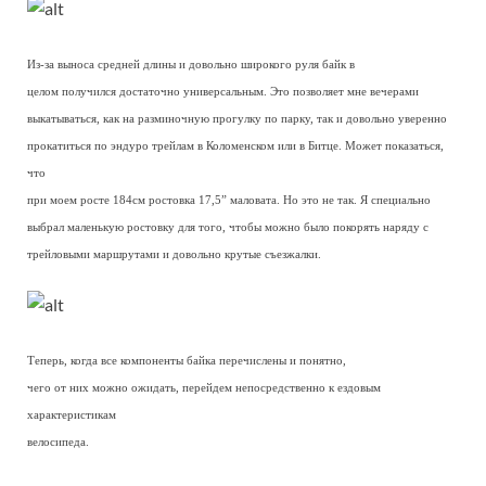
Из-за выноса средней длины и довольно широкого руля байк в
целом получился достаточно универсальным. Это позволяет мне вечерами
выкатываться, как на разминочную прогулку по парку, так и довольно уверенно
прокатиться по эндуро трейлам в Коломенском или в Битце. Может показаться,
что
при моем росте 184см ростовка 17,5” маловата. Но это не так. Я специально
выбрал маленькую ростовку для того, чтобы можно было покорять наряду с
трейловыми маршрутами и довольно крутые съезжалки.
Теперь, когда все компоненты байка перечислены и понятно,
чего от них можно ожидать, перейдем непосредственно к ездовым
характеристикам
велосипеда.