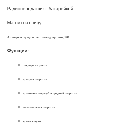
Радиопередатчик с батарейкой.
Магнит на спицу.
А теперь о фукциях, их , между прочим, 20!
Функции:
текущая скорость.
средняя скорость.
сравнение текущей и средней скорости.
максимальная скорость.
время в пути.