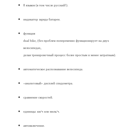
8 языков (в том числе русский!).
индикатор заряда батареи.
функция
dual bike, (без проблем попеременно функционирует на двух
велосипедах,
делая тренировочный процесс более простым и менее затратным).
автоматическое распознавание велосипеда.
«аналоговый» дисплей спидометра.
сравнение скоростей.
единицы: км/ч или миль/ч.
автовключение.