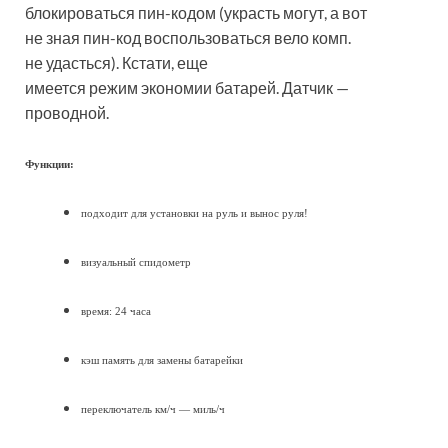
блокироваться пин-кодом (украсть могут, а вот
не зная пин-код воспользоваться вело комп.
не удасться). Кстати, еще
имеется режим экономии батарей. Датчик —
проводной.
Функции:
подходит для установки на руль и вынос руля!
визуальный спидометр
время: 24 часа
кэш память для замены батарейки
переключатель км/ч — миль/ч