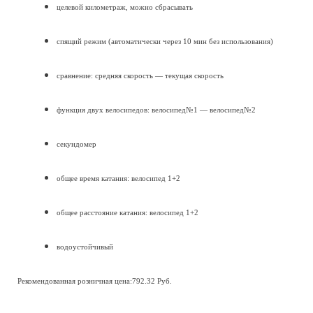
целевой километраж, можно сбрасывать
спящий режим (автоматически через 10 мин без использования)
сравнение: средняя скорость — текущая скорость
функция двух велосипедов: велосипед№1 — велосипед№2
секундомер
общее время катания: велосипед 1+2
общее расстояние катания: велосипед 1+2
водоустойчивый
Рекомендованная розничная цена:792.32 Руб.