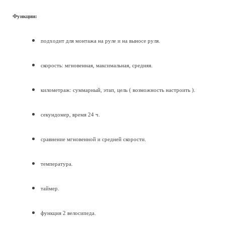
Функции:
подходит для монтажа на руле и на выносе руля.
скорость: мгновенная, максимальная, средняя.
километраж: суммарный, этап, цель ( возможность настроить ).
секундомер, время 24 ч.
сравнение мгновенной и средней скорости.
температура.
таймер.
функция 2 велосипеда.