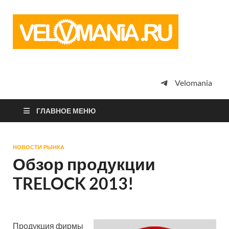
Vel
Сообщество
профессион
велоспорта,
энтузиастов
велотуризма
Velomania
просто
любителей
велосипедов
ГЛАВНОЕ МЕНЮ
НОВОСТИ РЫНКА
Обзор продукции
TRELOCK 2013!
Продукция фирмы