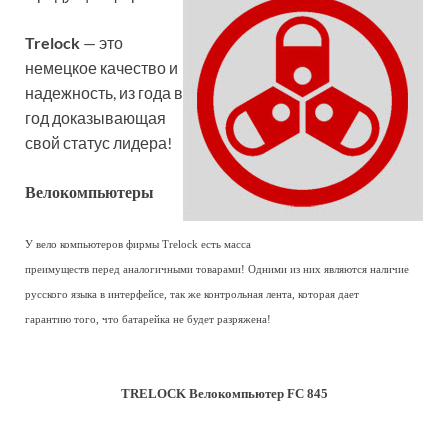
Trelock
— это
немецкое качество и
надежность, из года в
год доказывающая
свой статус лидера!
Велокомпьютеры
У вело компьютеров фирмы Trelock есть масса
преимуществ перед аналогичными товарами! Одними из них являются наличие
русского языка в интерфейсе, так же контрольная лента, которая дает
гарантию того, что батарейка не будет разряжена!
TRELOCK Велокомпьютер FC 845