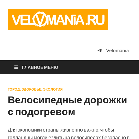
Vel
Сообщество
профессион
велоспорта,
энтузиастов
велотуризма
Velomania
просто
любителей
велосипедов
ГЛАВНОЕ МЕНЮ
ГОРОД, ЗДОРОВЬЕ, ЭКОЛОГИЯ
Велосипедные дорожки
с подогревом
Для экономики страны жизненно важно, чтобы
голландцы могли ездить на велосипедах безопасно в