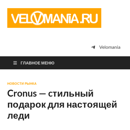
Vel
Сообщество
профессион
велоспорта,
энтузиастов
велотуризма
Velomania
просто
любителей
велосипедов
ГЛАВНОЕ МЕНЮ
НОВОСТИ РЫНКА
Cronus — cтильный
подарок для настоящей
леди