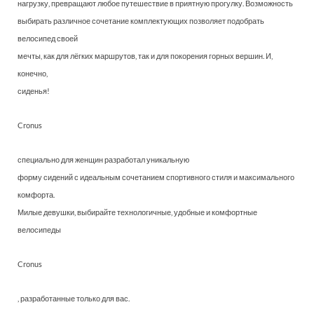
нагрузку, превращают любое путешествие в приятную прогулку. Возможность
выбирать различное сочетание комплектующих позволяет подобрать
велосипед своей
мечты, как для лёгких маршрутов, так и для покорения горных вершин. И,
конечно,
сиденья!
Cronus
специально для женщин разработал уникальную
форму сидений с идеальным сочетанием спортивного стиля и максимального
комфорта.
Милые девушки, выбирайте технологичные, удобные и комфортные
велосипеды
Cronus
, разработанные только для вас.