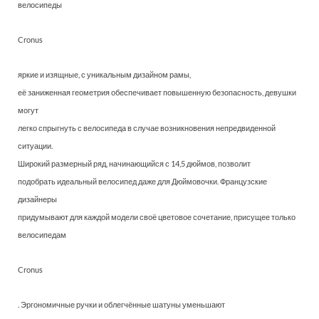
велосипеды
Cronus
яркие и изящные, с уникальным дизайном рамы,
её заниженная геометрия обеспечивает повышенную безопасность, девушки
могут
легко спрыгнуть с велосипеда в случае возникновения непредвиденной
ситуации.
Широкий размерный ряд, начинающийся с 14,5 дюймов, позволит
подобрать идеальный велосипед даже для Дюймовочки. Французские
дизайнеры
придумывают для каждой модели своё цветовое сочетание, присущее только
велосипедам
Cronus
. Эргономичные ручки и облегчённые шатуны уменьшают