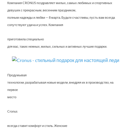
Компания CRONUS поздравляет милых, самых любимых и спортивных
девушек с прекрасным, весенним праздником,
полным надежды и любви — 8 марта. Будьте счастливы, пусть вам всегда
сопутствуют удача и успех. Компания
приготовила специально
для вас, таких нежных, милых, сильных и активных лучшие подарки.
Продумывая
технологии, разрабатывая новые модели, внедряя их в производство, на
первое
место
Cronus
всегда ставит комфорт и стиль. Женские