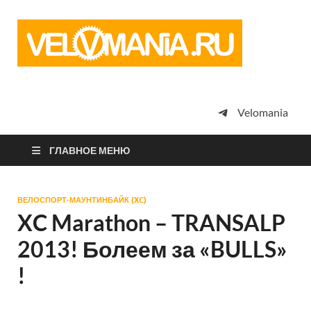
Vel
Сообщество
профессион
велоспорта,
энтузиастов
велотуризма
Velomania
просто
любителей
велосипедов
ГЛАВНОЕ МЕНЮ
ВЕЛОСПОРТ-МАУНТИНБАЙК (XC)
XC Marathon – TRANSALP
2013! Болеем за «BULLS»
!