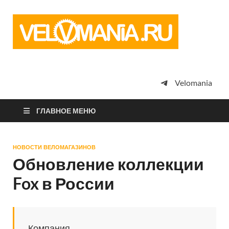
Vel
Сообщество
профессион
велоспорта,
энтузиастов
велотуризма
Velomania
просто
любителей
велосипедов
ГЛАВНОЕ МЕНЮ
НОВОСТИ ВЕЛОМАГАЗИНОВ
Обновление коллекции
Fox в России
Компания