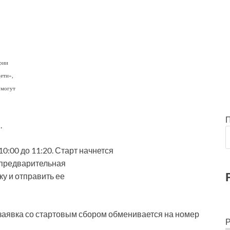
ории
ети»,
 могут
.
0:00 до 11:20. Старт начнется
а предварительная
ку и отправить ее
заявка со стартовым сбором обменивается на номер
Р