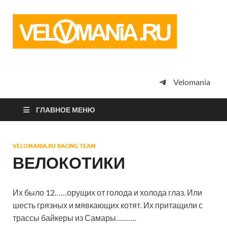
Vel
Сообщество
профессион
велоспорта,
энтузиастов
велотуризма
Velomania
просто
любителей
велосипедов
ГЛАВНОЕ МЕНЮ
VELOMANIA.RU RACING TEAM
ВЕЛОКОТИКИ
Их было 12……орущих от голода и холода глаз. Или
шесть грязных и мявкающих котят. Их притащили с
трассы байкеры из Самары……….