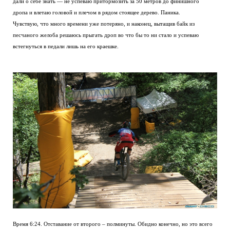
дали о себе знать — не успеваю притормозить за 50 метров до финишного
дропа и влетаю головой и плечом в рядом стоящее дерево. Паника.
Чувствую, что много времени уже потеряно, и наконец, вытащив байк из
песчаного желоба решаюсь прыгать дроп во что бы то ни стало и успеваю
встегнуться в педали лишь на его краешке.
Время 6:24. Отставание от второго – полминуты. Обидно конечно, но это всего