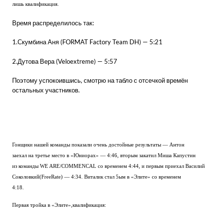
лишь квалификация.
Время распределилось так:
1.Скумбина Аня (FORMAT Factory Team DH) — 5:21
2.Дутова Вера (Veloextreme) — 5:57
Поэтому успокоившись, смотрю на табло с отсечкой времён
остальных участников.
Гонщики нашей команды показали очень достойные результаты — Антон
заехал на третье место в «Юниорах» — 4:46, вторым закатил Миша Капустин
из команды WE ARE/COMMENCAL со временем 4:44, и первым приехал Василий
Соколовкий(FreeRate) — 4:34. Виталик стал 5ым в «Элите» со временем
4:18.
Первая тройка в «Элите»,квалификация: