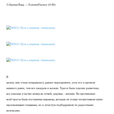
3.Окунев Влад — ExtremeFactory (4:40)
В
целом, мне очень понравилось данное мероприятие, хоть его и провели
намного ранее, чем все ожидали и желали. Трасса была хорошо размечена,
все опасные участки затянули сеткой, деревья – матами. На протяжении
всей трассы были поставлены маршалы, которые не только посвистывали мимо
проезжающим гонщикам, но и зачастую подбадривали их радостными
возгласами.