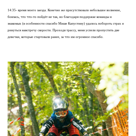
14:35- время моего заезда. Конечно же присутствовало небольшое волнение,
боялась, что что-то пойдёт не так, но благодаря поддержке команды и
знакомых (в особенности спасибо Мише Капустину) удалось побороть страх и
ринуться навстречу скорости. Проходя трассу, меня успели пропустить две
девочки, которые стартовали ранее, за что им огромное спасибо.