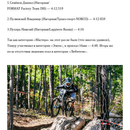
1.Семёнов Даниил (Нагорная/
FORMAT Factory Team DH) — 4:12:519
2.Пуляевский Владимир (Нагорная/Триал-спорт-NORCO) — 4:12:859
3.Пухирь Николай (Нагорная/Lappierre Russia) — 4:16
Так как категорию «Мастера» на этот раз не было (что многих удивило),
Тимур участвовал в категории «Элита», и приехал 16ым — 4:48. Игорь же
из-за отсутствия лицензии ехал в категории «Любители».