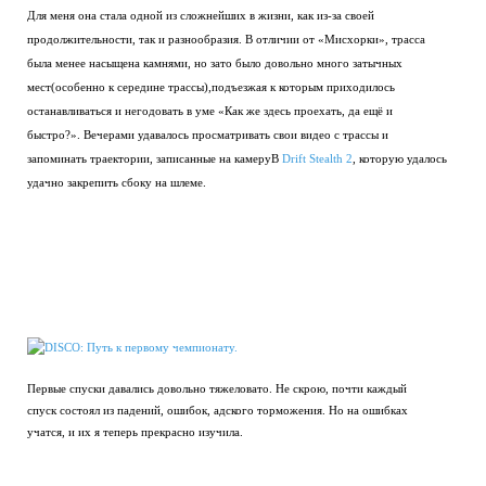
Для меня она стала одной из сложнейших в жизни, как из-за своей
продолжительности, так и разнообразия. В отличии от «Мисхорки», трасса
была менее насыщена камнями, но зато было довольно много затычных
мест(особенно к середине трассы),подъезжая к которым приходилось
останавливаться и негодовать в уме «Как же здесь проехать, да ещё и
быстро?». Вечерами удавалось просматривать свои видео с трассы и
запоминать траектории, записанные на камеруВ
Drift Stealth 2
, которую удалось
удачно закрепить сбоку на шлеме.
Первые спуски давались довольно тяжеловато. Не скрою, почти каждый
спуск состоял из падений, ошибок, адского торможения. Но на ошибках
учатся, и их я теперь прекрасно изучила.