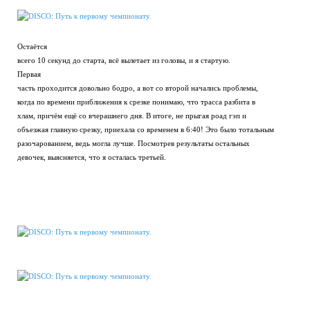
Остаётся
всего 10 секунд до старта, всё вылетает из головы, и я стартую.
Первая
часть проходится довольно бодро, а вот со второй начались проблемы,
когда по времени приближения к срезке понимаю, что трасса разбита в
хлам, причём ещё со вчерашнего дня. В итоге, не прыгая роад гэп и
объезжая главную срезку, приехала со временем в 6:40! Это было тотальным
разочарованием, ведь могла лучше. Посмотрев результаты остальных
девочек, выясняется, что я осталась третьей.