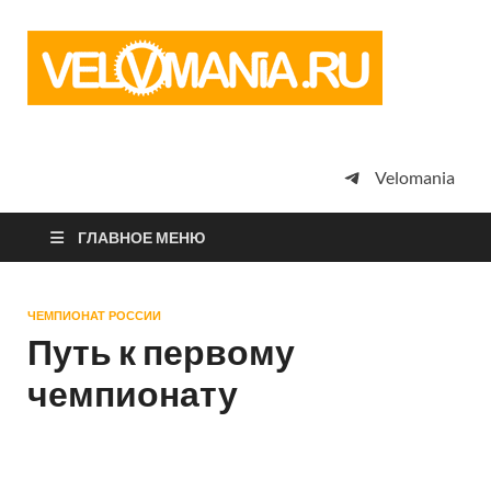
Vel
Сообщество
профессион
велоспорта,
энтузиастов
велотуризма
Velomania
просто
любителей
велосипедов
ГЛАВНОЕ МЕНЮ
ЧЕМПИОНАТ РОССИИ
Путь к первому
чемпионату