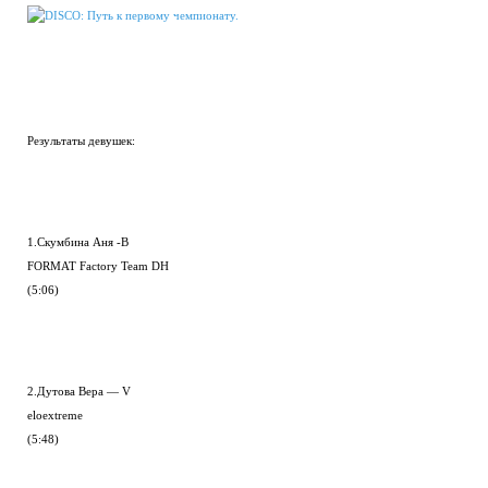
Результаты девушек:
1.Скумбина Аня -В
FORMAT Factory Team DH
(5:06)
2.Дутова Вера — V
eloextreme
(5:48)