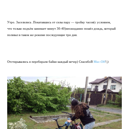
Утро. Заселились .Покатавшись от силы пару — тройку часов(с условием,
что только подъём занимает минут 30-40)неожиданно пошёл дождь, который
поливал в таком же режиме последующие три дня.
Отстирывались и перебирали байки каждый вечер) СпасибоВ
Muc-Off
!;)