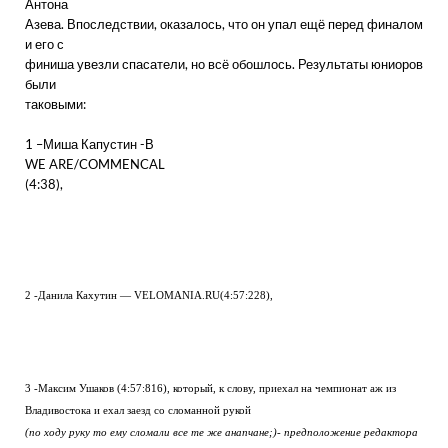
Антона
Азева. Впоследствии, оказалось, что он упал ещё перед финалом
и его с
финиша увезли спасатели, но всё обошлось. Результаты юниоров
были
таковыми:
1 –Миша Капустин -В
WE ARE/COMMENCAL
(4:38),
2 -Данила Кахутин — VELOMANIA.RU(4:57:228),
3 -Максим Ушаков (4:57:816), который, к слову, приехал на чемпионат аж из
Владивостока и ехал заезд со сломанной рукой
(по ходу руку то ему сломали все те же анапчане;)- предположение редактора