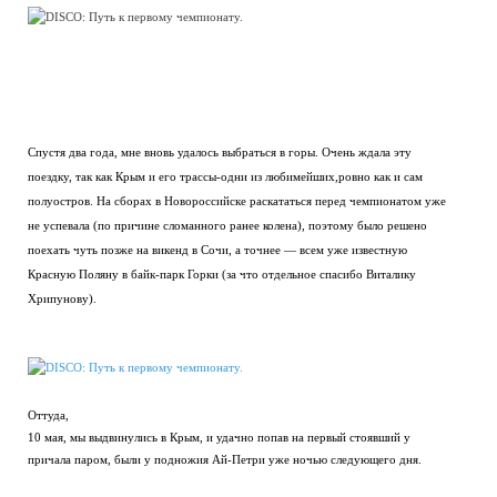
Спустя два года, мне вновь удалось выбраться в горы. Очень ждала эту
поездку, так как Крым и его трассы-одни из любимейших,ровно как и сам
полуостров. На сборах в Новороссийске раскататься перед чемпионатом уже
не успевала (по причине сломанного ранее колена), поэтому было решено
поехать чуть позже на викенд в Сочи, а точнее — всем уже известную
Красную Поляну в байк-парк Горки (за что отдельное спасибо Виталику
Хрипунову).
Оттуда,
10 мая, мы выдвинулись в Крым, и удачно попав на первый стоявший у
причала паром, были у подножия Ай-Петри уже ночью следующего дня.