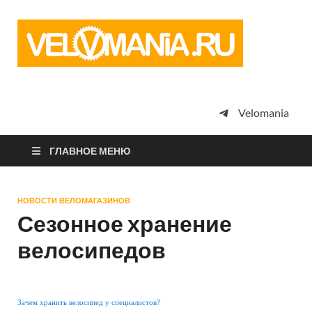
Vel
Сообщество
профессион
велоспорта,
энтузиастов
велотуризма
Velomania
просто
любителей
велосипедов
ГЛАВНОЕ МЕНЮ
НОВОСТИ ВЕЛОМАГАЗИНОВ
Сезонное хранение
велосипедов
Зачем хранить велосипед у специалистов?