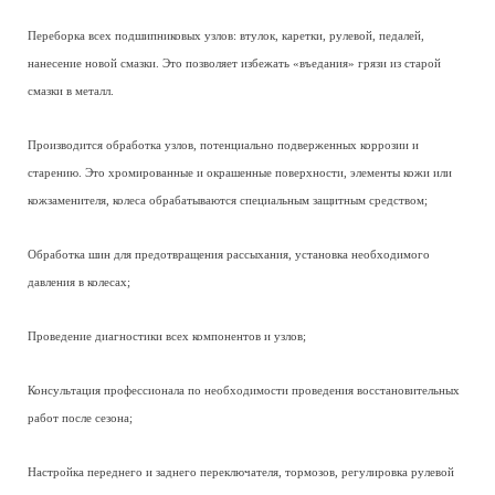
Переборка всех подшипниковых узлов: втулок, каретки, рулевой, педалей,
нанесение новой смазки. Это позволяет избежать «въедания» грязи из старой
смазки в металл.
Производится обработка узлов, потенциально подверженных коррозии и
старению. Это хромированные и окрашенные поверхности, элементы кожи или
кожзаменителя, колеса обрабатываются специальным защитным средством;
Обработка шин для предотвращения рассыхания, установка необходимого
давления в колесах;
Проведение диагностики всех компонентов и узлов;
Консультация профессионала по необходимости проведения восстановительных
работ после сезона;
Настройка переднего и заднего переключателя, тормозов, регулировка рулевой