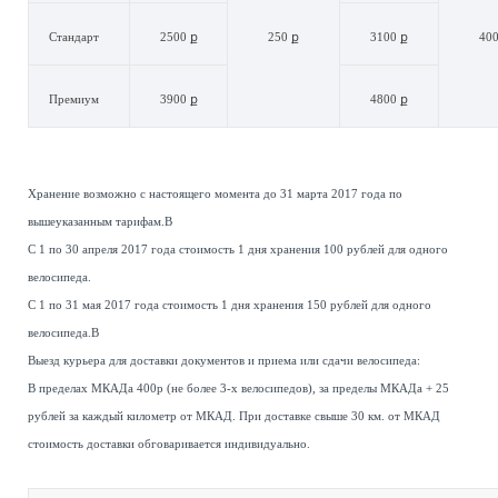
Стандарт
2500 ք
250 ք
3100 ք
400
Премиум
3900 ք
4800 ք
Хранение возможно с настоящего момента до 31 марта 2017 года по
вышеуказанным тарифам.В
С 1 по 30 апреля 2017 года стоимость 1 дня хранения 100 рублей для одного
велосипеда.
С 1 по 31 мая 2017 года стоимость 1 дня хранения 150 рублей для одного
велосипеда.В
Выезд курьера для доставки документов и приема или сдачи велосипеда:
В пределах МКАДа 400р (не более 3-х велосипедов), за пределы МКАДа + 25
рублей за каждый километр от МКАД. При доставке свыше 30 км. от МКАД
стоимость доставки обговаривается индивидуально.