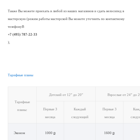
Также Вы можете приехать в любой из наших магазинов и сдать велосипед в
мастерскую (режим работы мастерской Вы можете уточнить по контактному
телефонуВ
+7 (495) 787-22-33
);
Тарифные планы
Детский от 12” до 20”
Взрослые от 24” до 2
Тарифные
Первые 3
Каждый
Первые 3
Каж
планы:
месяца
следующий
месяца
след
Эконом
1000 ք
1600 ք