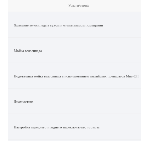
Услуги/тариф
Хранение велосипеда в сухом и отапливаемом помещении
Мойка велосипеда
Подетальная мойка велосипеда с использованием английских препаратов Muc-Off
Диагностика
Настройка переднего и заднего переключателя, тормоза