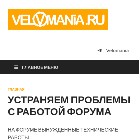
Vel
Сообщество
профессион
велоспорта,
энтузиастов
велотуризма
Velomania
просто
любителей
велосипедов
ГЛАВНОЕ МЕНЮ
ГЛАВНАЯ
УСТРАНЯЕМ ПРОБЛЕМЫ
С РАБОТОЙ ФОРУМА
НА ФОРУМЕ ВЫНУЖДЕННЫЕ ТЕХНИЧЕСКИЕ
РАБОТЫ.