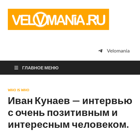
Vel
Сообщество
профессион
велоспорта,
энтузиастов
велотуризма
Velomania
просто
любителей
велосипедов
ГЛАВНОЕ МЕНЮ
WHO IS WHO
Иван Кунаев — интервью
с очень позитивным и
интересным человеком.