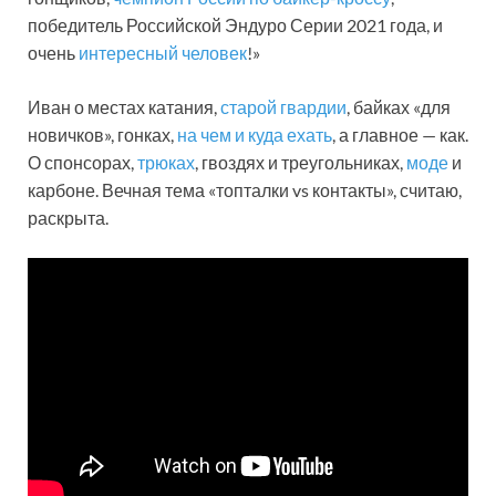
победитель Российской Эндуро Серии 2021 года, и
очень
интересный человек
!»
Иван о местах катания,
старой гвардии
, байках «для
новичков», гонках,
на чем и куда ехать
, а главное — как.
О спонсорах,
трюках
, гвоздях и треугольниках,
моде
и
карбоне. Вечная тема «топталки vs контакты», считаю,
раскрыта.