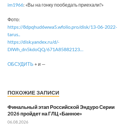
im1966
: «Вы на гонку пообедать приехали?»
Фото:
https://8dpqhud6wwa5.wfolio.pro/disk/13-06-2022-
tarus..
https://disk.yandex.ru/d/-
DlWh_dn5kdoQQ/671A85882123…
ОБСУДИТЬ
+ и —
ПОХОЖИЕ ЗАПИСИ
Финальный этап Российской Эндуро Серии
2026 пройдет на ГЛЦ «Банное»
06.08.2026