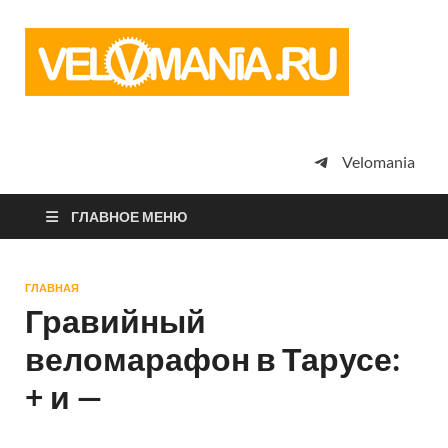
Vel
Сообщество
профессион
велоспорта,
энтузиастов
велотуризма
Velomania
просто
любителей
велосипедов
ГЛАВНОЕ МЕНЮ
ГЛАВНАЯ
Гравийный
веломарафон в Тарусе:
+ и —