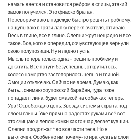
наматывается и становится ребром в спицы, этакий
замок получился. Это фиаско братан.
Переворачиваю в надежде быстро решить проблему,
нащупываю в грязи лапку переключателя, отгибаю.
Весь в глине, всё в глине. Слепни жрут нещадно и всё
такое. Все, кого я опередил, сочувствующее вернули
свою полупозишн. Ну и ладно пусть.
Мысль теперь только одна – решить проблему и
докатить. Все потуги безуспешны, открутил ось,
колесо намертво застопорилось цепью и глиной.
Эмоции отключаю. Сейчас не время. Думаю, как
быть… снимаю хоуповский барабан, туда тоже
попадает глина, будет смазкой на собачках теперь.
Ура! Освобождаю цепь. Звезда системы скрыта под
слоем глины. Уже прям на радостях руками всё вот
это счищаю и леплю комки как гончар делает кувшин.
Слепни продолжат * во все части тела. Но я
выключен. Особенно им почему-то нра кусать в слои