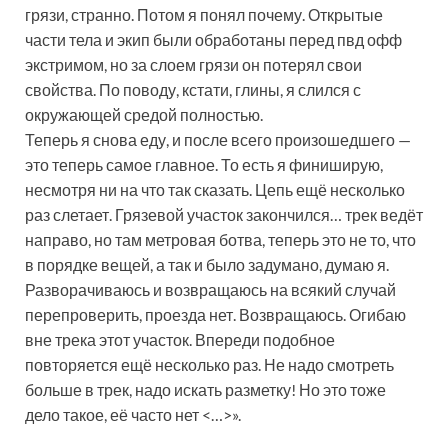
грязи, странно. Потом я понял почему. Открытые
части тела и экип были обработаны перед пвд офф
экстримом, но за слоем грязи он потерял свои
свойства. По поводу, кстати, глины, я слился с
окружающей средой полностью.
Теперь я снова еду, и после всего произошедшего —
это теперь самое главное. То есть я финиширую,
несмотря ни на что так сказать. Цепь ещё несколько
раз слетает. Грязевой участок закончился… трек ведёт
направо, но там метровая ботва, теперь это не то, что
в порядке вещей, а так и было задумано, думаю я.
Разворачиваюсь и возвращаюсь на всякий случай
перепроверить, проезда нет. Возвращаюсь. Огибаю
вне трека этот участок. Впереди подобное
повторяется ещё несколько раз. Не надо смотреть
больше в трек, надо искать разметку! Но это тоже
дело такое, её часто нет <…>».