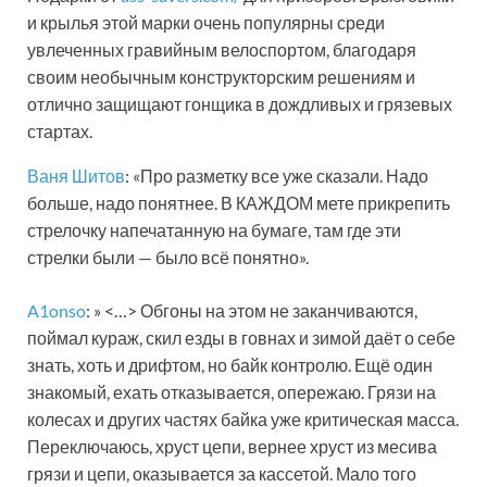
и крылья этой марки очень популярны среди
увлеченных гравийным велоспортом, благодаря
своим необычным конструкторским решениям и
отлично защищают гонщика в дождливых и грязевых
стартах.
Ваня Шитов
: «Про разметку все уже сказали. Надо
больше, надо понятнее. В КАЖДОМ мете прикрепить
стрелочку напечатанную на бумаге, там где эти
стрелки были — было всё понятно».
A1onso
: » <…> Обгоны на этом не заканчиваются,
поймал кураж, скил езды в говнах и зимой даёт о себе
знать, хоть и дрифтом, но байк контролю. Ещё один
знакомый, ехать отказывается, опережаю. Грязи на
колесах и других частях байка уже критическая масса.
Переключаюсь, хруст цепи, вернее хруст из месива
грязи и цепи, оказывается за кассетой. Мало того