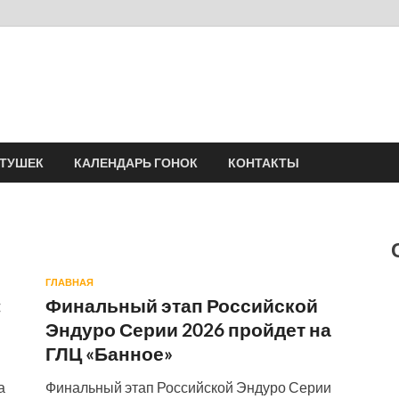
Velomania
Сообщество профессионалов велоспорта, энтузиастов велотуризма
АТУШЕК
КАЛЕНДАРЬ ГОНОК
КОНТАКТЫ
ГЛАВНАЯ
:
Финальный этап Российской
Эндуро Серии 2026 пройдет на
ГЛЦ «Банное»
а
Финальный этап Российской Эндуро Серии