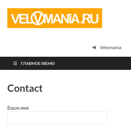
Vel
Сообщество
профессион
велоспорта,
энтузиастов
велотуризма
Velomania
просто
любителей
велосипедов
ГЛАВНОЕ МЕНЮ
Contact
Ваше имя