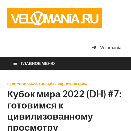
Vel
Сообщество
профессион
велоспорта,
энтузиастов
велотуризма
Velomania
просто
любителей
велосипедов
ГЛАВНОЕ МЕНЮ
ВЕЛОСПОРТ-МАУНТИНБАЙК (DHI)
/
КУБОК МИРА
Кубок мира 2022 (DH) #7:
готовимся к
цивилизованному
просмотру