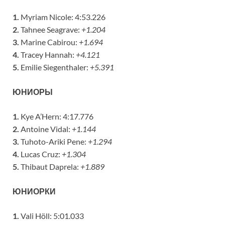
1.
Myriam Nicole: 4:53.226
2.
Tahnee Seagrave:
+1.204
3.
Marine Cabirou:
+1.694
4.
Tracey Hannah:
+4.121
5.
Emilie Siegenthaler:
+5.391
ЮНИОРЫ
1.
Kye A’Hern: 4:17.776
2.
Antoine Vidal:
+1.144
3.
Tuhoto-Ariki Pene:
+1.294
4.
Lucas Cruz:
+1.304
5.
Thibaut Daprela:
+1.889
ЮНИОРКИ
1.
Vali Höll: 5:01.033