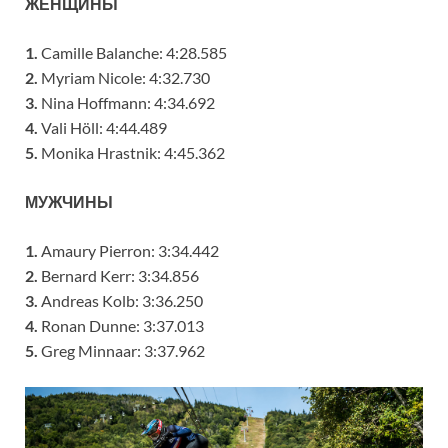
ЖЕНЩИНЫ
1.
Camille Balanche: 4:28.585
2.
Myriam Nicole: 4:32.730
3.
Nina Hoffmann: 4:34.692
4.
Vali Höll: 4:44.489
5.
Monika Hrastnik: 4:45.362
МУЖЧИНЫ
1.
Amaury Pierron: 3:34.442
2.
Bernard Kerr: 3:34.856
3.
Andreas Kolb: 3:36.250
4.
Ronan Dunne: 3:37.013
5.
Greg Minnaar: 3:37.962