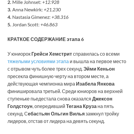
2.
Mille Johnset:
+12.928
3.
Anna Newkirk:
+21.230
4.
Nastasia Gimenez:
+38.316
5.
Jordan Scott:
+46.863
КРАТКОЕ СОДЕРЖАНИЕ этапа 6
У юниорок
Грейси Хемстрит
справилась со всеми
тяжелыми условиями этапа
и вышла на первое место
с отрывом чуть более трех секунд.
Эйми Кеньон
пресекла финишную черту на втором месте, а
действующая чемпионка мира
Изабела Янкова
финишировала третьей. Среди юниоров на верхней
ступеньке пьедестала снова оказался
Джексон
Голдстоун
, опередивший
Тегана Круза
на пять
секунд. С
ебастьян Ольгин Вилья
замкнул тройку
лидеров, отстав от лидера на девять секунд.