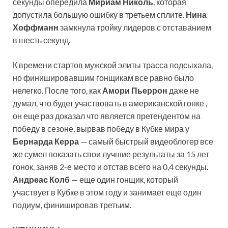
секунды опередила
Мириам Николь
, которая
допустила большую ошибку в третьем сплите.
Нина
Хоффманн
замкнула тройку лидеров с отставанием
в шесть секунд.
К времени стартов мужской элиты трасса подсыхала,
но финишировавшим гонщикам все равно было
нелегко. После того, как
Амори Пьеррон
даже не
думал, что будет участвовать в американской гонке ,
он еще раз доказал что является претендентом на
победу в сезоне, вырвав победу в Кубке мира у
Бернарда Керра
— самый быстрый видеоблогер все
же сумел показать свои лучшие результаты за 15 лет
гонок, заняв 2-е место и отстав всего на 0,4 секунды.
Андреас Колб
— еще один гонщик, который
участвует в Кубке в этом году и занимает еще один
подиум, финишировав третьим.