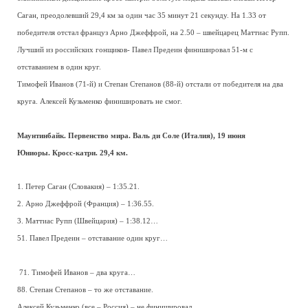
Саган, преодолевший 29,4 км за один час 35 минут 21 секунду. На 1.33 от
победителя отстал француз Арно Джеффрой, на 2.50 – швейцарец Маттиас Рупп.
Лучший из российских гонщиков- Павел Предеин финишировал 51-м с
отставанием в один круг.
Тимофей Иванов (71-й) и Степан Степанов (88-й) отстали от победителя на два
круга. Алексей Кузьменко финишировать не смог.
Маунтинбайк. Первенство мира. Валь ди Соле (Италия), 19 июня
Юниоры. Кросс-катри. 29,4 км.
1. Петер Саган (Словакия) – 1:35.21.
2. Арно Джеффрой (Франция) – 1:36.55.
3. Маттиас Рупп (Швейцария) – 1:38.12…
51. Павел Предеин – отставание один круг…
71. Тимофей Иванов – два круга…
88. Степан Степанов – то же отставание.
Алексей Кузьменко (все – Россия) – не финишировал.