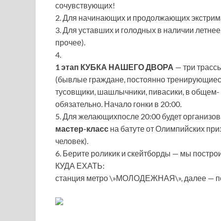
сочувствующих!
2. Для начинающих и продолжающих экстрима
3. Для уставших и голодных в наличии летне
прочее).
4.
1 этап КУБКА НАШЕГО ДВОРА
— три трасс
(бывлые граждане, постоянно тренирующиеся
тусовщики, шашлычники, пивасики, в общем-
обязательно. Начало гонки в 20:00.
5. Для желающихпосле 20:00 будет организо
мастер-класс
на батуте от Олимпийских приз
человек).
6. Берите роликик и скейтборды — мы постро
КУДА ЕХАТЬ:
станция метро \»МОЛОДЕЖНАЯ\», далее — п