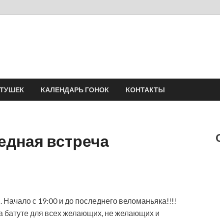
Velomania
Сообщество профессионалов велоспорта, энтузиастов велотуризма
АТУШЕК
КАЛЕНДАРЬ ГОНОК
КОНТАКТЫ
едная встреча
Начало с 19:00 и до последнего веломаньяка!!!!
а батуте для всех желающих, не желающих и