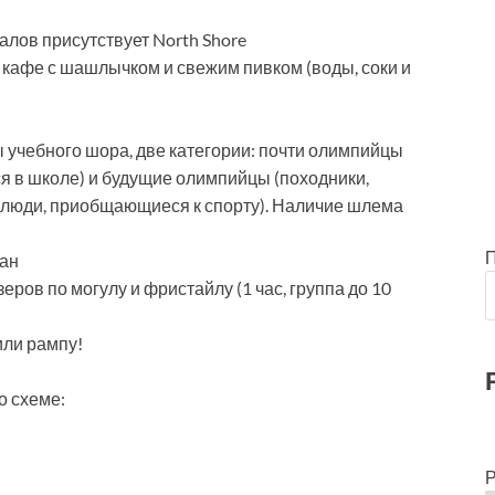
лов присутствует North Shore
е кафе с шашлычком и свежим пивком (воды, соки и
ы учебного шора, две категории: почти олимпийцы
 в школе) и будущие олимпийцы (походники,
 люди, приобщающиеся к спорту). Наличие шлема
ван
еров по могулу и фристайлу (1 час, группа до 10
или рампу!
о схеме:
Р