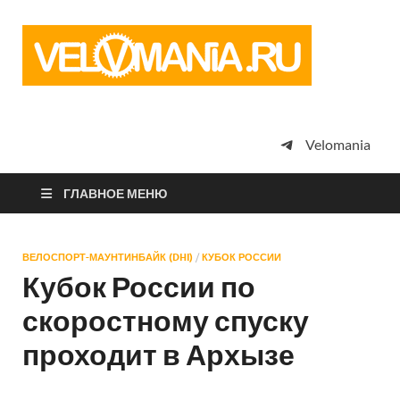
Vel
Сообщество
профессион
велоспорта,
энтузиастов
велотуризма
Velomania
просто
любителей
велосипедов
ГЛАВНОЕ МЕНЮ
ВЕЛОСПОРТ-МАУНТИНБАЙК (DHI)
/
КУБОК РОССИИ
Кубок России по
скоростному спуску
проходит в Архызе