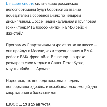
В нашем спорте
сильнейшие российские
велоспортсмены будут бороться за звание
победителей в соревнованиях по четырем
дисциплинам: шоссе (индивидуальная и групповая
гонки), трек, МТБ (кросс-кантри) и BMX (рейс и
фристайл).
​​Программу Спартакиады откроют гонки на шоссе —
они пройдут в Москве, как и соревнования в ВМХ-
рейсе и ВМХ-фристайле. Велоспорт на треке
разыграет свои медали в Санкт-Петербурге,
маунтинбайк — в Архызе.
Надеемся, что впереди несколько недель
непрерывного драйва и незабываемых эмоций для
спортсменов и болельщиков!
ШОССЕ, 13 и 15 августа