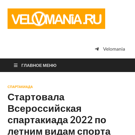
Vel
Сообщество
профессион
велоспорта,
энтузиастов
велотуризма
Velomania
просто
любителей
велосипедов
ГЛАВНОЕ МЕНЮ
СПАРТАКИАДА
Стартовала
Всероссийская
спартакиада 2022 по
летним видам спорта