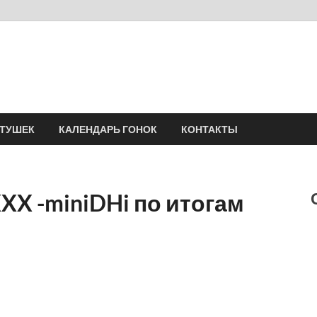
Velomania
Сообщество профессионалов велоспорта, энтузиастов велотуризма
АТУШЕК
КАЛЕНДАРЬ ГОНОК
КОНТАКТЫ
XX -miniDHi по итогам