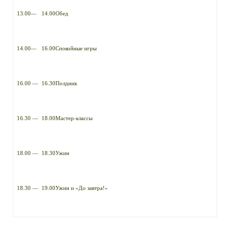
13.00
—
14.00
Обед
14.00
—
16.00
Спокойные игры
16.00
—
16.30
Полдник
16.30
—
18.00
Мастер-классы
18.00
—
18.30
Ужин
18.30
—
19.00
Ужин и «До завтра!»