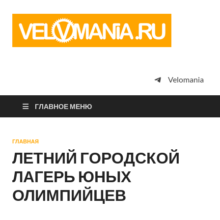
Vel
Сообщество
профессион
велоспорта,
энтузиастов
велотуризма
Velomania
просто
любителей
велосипедов
ГЛАВНОЕ МЕНЮ
ГЛАВНАЯ
ЛЕТНИЙ ГОРОДСКОЙ
ЛАГЕРЬ ЮНЫХ
ОЛИМПИЙЦЕВ