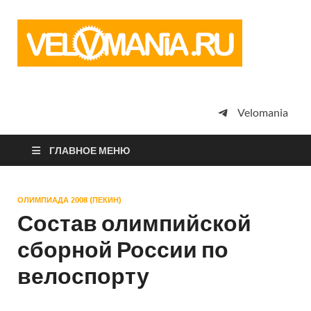
Vel
Сообщество
профессион
велоспорта,
энтузиастов
велотуризма
Velomania
просто
любителей
велосипедов
ГЛАВНОЕ МЕНЮ
ОЛИМПИАДА 2008 (ПЕКИН)
Состав олимпийской
сборной России по
велоспорту