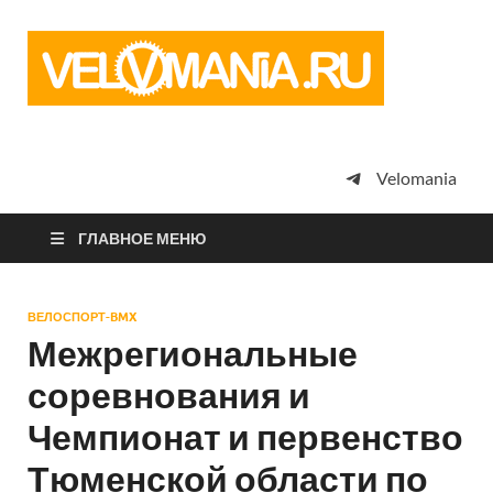
Vel
Сообщество
профессион
велоспорта,
энтузиастов
велотуризма
Velomania
просто
любителей
велосипедов
ГЛАВНОЕ МЕНЮ
ВЕЛОСПОРТ-BMX
Межрегиональные
соревнования и
Чемпионат и первенство
Тюменской области по