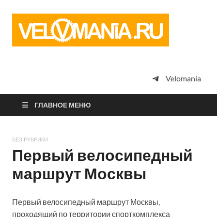
Vel
Сообщество
профессион
велоспорта,
энтузиастов
велотуризма
Velomania
просто
любителей
велосипедов
ГЛАВНОЕ МЕНЮ
БЕЗ РУБРИКИ
Первый велосипедный
маршрут Москвы
Первый велосипедный маршрут Москвы,
проходящий по территории спорткомплекса