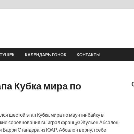
Velomania
Сообщество профессионалов велоспорта, энтузиастов велотуризма
АТУШЕК
КАЛЕНДАРЬ ГОНОК
КОНТАКТЫ
па Кубка мира по
ся шестой этап Кубка мира по маунтинбайку в
ские соревнования выиграл француз Жульен Абсалон,
 Барри Стандера из ЮАР. Абсалон вернул себе