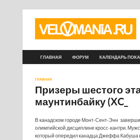
ГЛАВНАЯ
ФОРУМ
КАЛЕНДАРЬ ПОК
ГЛАВНАЯ
Призеры шестого эта
маунтинбайку (XC_
В канадском городе Монт-Сент-Энн завершил
олимпийской дисциплине кросс-кантри. Муж
который опередил канадца Джеффа Кабуша и