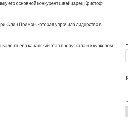
льку его основной конкурент швейцарец Кристоф
ри-Элен Премон, которая упрочила лидерство в
 Калентьева канадский этап пропускала и в кубковом
Р