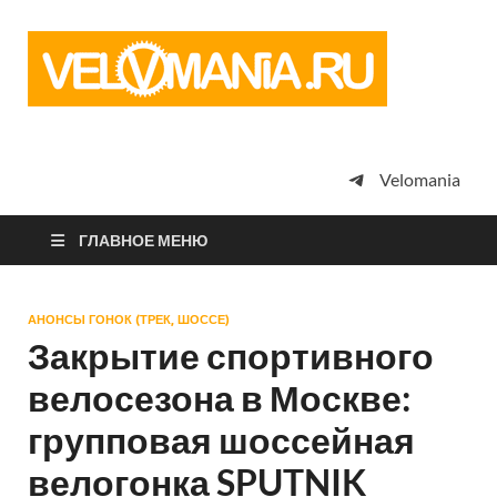
Vel
Сообщество
профессион
велоспорта,
энтузиастов
велотуризма
Velomania
просто
любителей
велосипедов
ГЛАВНОЕ МЕНЮ
АНОНСЫ ГОНОК (ТРЕК, ШОССЕ)
Закрытие спортивного
велосезона в Москве:
групповая шоссейная
велогонка SPUTNIK