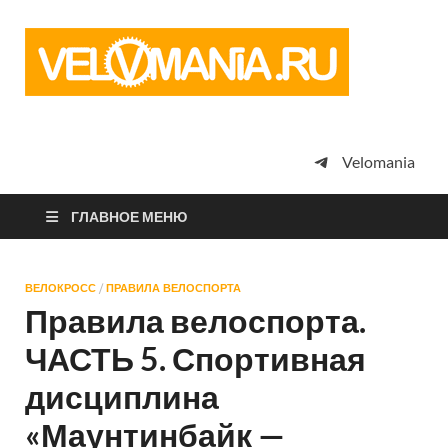
Vel
Сообщество
профессион
велоспорта,
энтузиастов
велотуризма
Velomania
просто
любителей
велосипедов
ГЛАВНОЕ МЕНЮ
ВЕЛОКРОСС
/
ПРАВИЛА ВЕЛОСПОРТА
Правила велоспорта.
ЧАСТЬ 5. Спортивная
дисциплина
«Маунтинбайк —