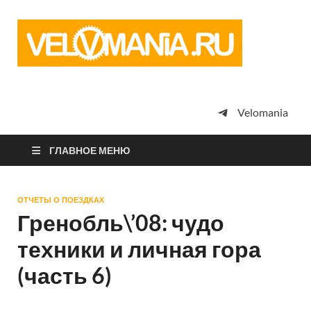
Vel
Сообщество
профессион
велоспорта,
энтузиастов
велотуризма
Velomania
просто
любителей
велосипедов
ГЛАВНОЕ МЕНЮ
ОТЧЕТЫ О ПОЕЗДКАХ
Гренобль\’08: чудо
техники и личная гора
(часть 6)