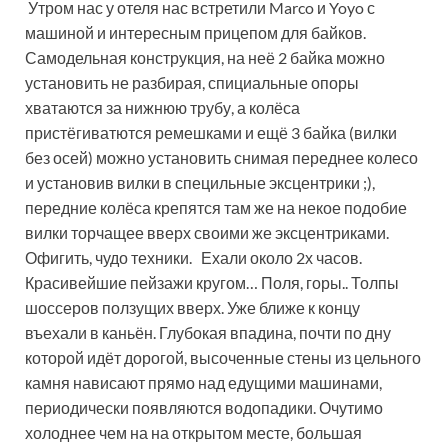
Утром нас у отеля нас встретили Marco и Yoyo с
машиной и интересным прицепом для байков.
Самодельная конструкция, на неё 2 байка можно
установить не разбирая, спициальные опоры
хватаются за нижнюю трубу, а колёса
пристёгиватются ремешками и ещё 3 байка (вилки
без осей) можно установить снимая переднее колесо
и установив вилки в специльные эксцентрики ;),
передние колёса крепятся там же на некое подобие
вилки торчащее вверх своими же эксцентриками.
Офигить, чудо техники. Ехали около 2х часов.
Красивейшие пейзажи кругом… Поля, горы.. Толпы
шоссеров ползущих вверх. Уже ближе к концу
въехали в каньён. Глубокая впадина, почти по дну
которой идёт дорогой, высоченные стены из цельного
камня нависают прямо над едущими машинами,
периодически появляются водопадики. Очутимо
холоднее чем на на открытом месте, большая