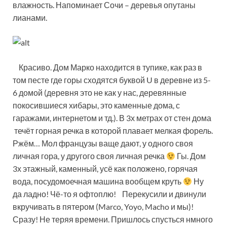
влажность. Напоминает Сочи – деревья опутаны
лианами.
Красиво. Дом Марко находится в тупике, как раз в
том песте где горы сходятся буквой U в деревне из 5-
6 домой (деревня это не как у нас, деревянные
покосившиеся хибары, это каменные дома, с
гаражами, интернетом и тд.). В 3х метрах от стен дома
течёт горная речка в которой плавает мелкая форель.
Ржём… Мол французы ваще дают, у одного своя
личная гора, у другого своя личная речка
Гы. Дом
3х этажный, каменный, усё как положено, горячая
вода, посудомоечная машина вообщем круть
Ну
да ладно! Чё-то я офтоплю! Перекусили и двинули
вкручивать в пятером (Marco, Yoyo, Macho и мы)!
Сразу! Не теряя времени. Пришлось спусться нмного