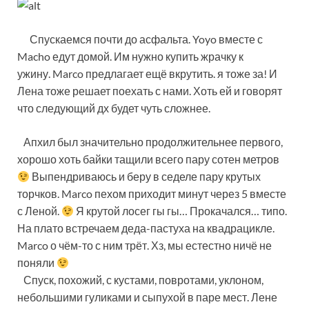
Спускаемся почти до асфальта. Yoyo вместе с
Macho едут домой. Им нужно купить жрачку к
ужину. Marco предлагает ещё вкрутить. я тоже за! И
Лена тоже решает поехать с нами. Хоть ей и говорят
что следующий дх будет чуть сложнее.
Апхил был значительно продолжительнее первого,
хорошо хоть байки тащили всего пару сотен метров
Выпендриваюсь и беру в седеле пару крутых
торчков. Marco пехом приходит минут через 5 вместе
с Леной.
Я крутой лосег гы гы… Прокачался… типо.
На плато встречаем деда-пастуха на квадрацикле.
Marco о чём-то с ним трёт. Хз, мы естестно ничё не
поняли
Спуск, похожий, с кустами, повротами, уклоном,
небольшими гуликами и сыпухой в паре мест. Лене