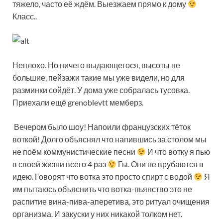
тяжело, часто её ждём. Выезжаем прямо к дому
Класс..
Неплохо. Но ничего выдающегося, высоты не
большие, пейзажи такие мы уже видели, но для
разминки сойдёт. У дома уже собралась тусовка.
Приехали ещё grenoblevtt мемберз.
Вечером было шоу! Напоили французских тёток
воткой! Долго объяснял что напившись за столом мы
не поём коммунистические песни
И что вотку я пью
в своей жизни всего 4 раз
Гы. Они не врубаются в
идею. Говорят что вотка это просто спирт с водой
Я
им пытаюсь объяснить что вотка-пьянство это не
распитие вина-пива-аперетива, это ритуал очищения
организма. И закуски у них никакой толком нет.