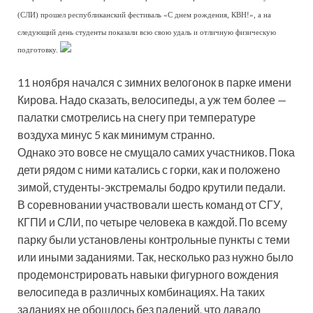
(СЛИ) прошел республиканский фестиваль «С днем рождения, КВН!», а на
следующий день студенты показали всю свою удаль и отличную физическую
подготовку.
11 ноября начался с зимних велогонок в парке имени
Кирова. Надо сказать, велосипеды, а уж тем более —
палатки смотрелись на снегу при температуре
воздуха минус 5 как минимум странно.
Однако это вовсе не смущало самих участников. Пока
дети рядом с ними катались с горки, как и положено
зимой, студенты-экстремалы бодро крутили педали.
В соревновании участвовали шесть команд от СГУ,
КГПИ и СЛИ, по четыре человека в каждой. По всему
парку были установлены контрольные пункты с теми
или иными заданиями. Так, несколько раз нужно было
продемонстрировать навыки фигурного вождения
велосипеда в различных комбинациях. На таких
заданиях не обошлось без падений, что давало