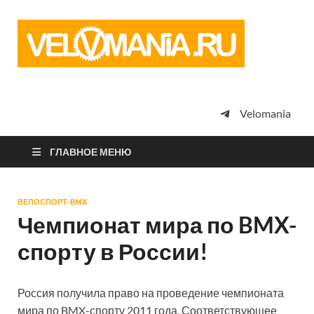
Vel
Сообщество
профессион
велоспорта,
энтузиастов
велотуризма
Velomania
просто
любителей
велосипедов
ГЛАВНОЕ МЕНЮ
ВЕЛОСПОРТ-BMX
Чемпионат мира по BMX-
спорту в России!
Россия получила право на проведение чемпионата
мира по BMX-спорту 2011 года. Соответствующее