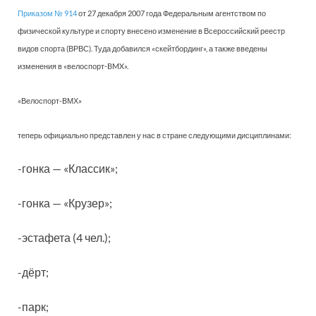
Приказом № 914
от 27 декабря 2007 года Федеральным агентством по
физической культуре и спорту внесено изменение в Всероссийский реестр
видов спорта (ВРВС). Туда добавился «скейтбординг», а также введены
изменения в «велоспорт-BMX».
«Велоспорт-BМХ»
теперь официально представлен у нас в стране следующими дисциплинами:
-гонка — «Классик»;
-гонка — «Крузер»;
-эстафета (4 чел.);
-дёрт;
-парк;