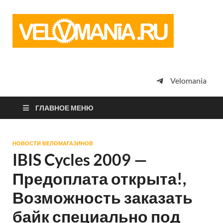
Vel
Сообщество
профессион
велоспорта,
энтузиастов
велотуризма
Velomania
просто
любителей
велосипедов
ГЛАВНОЕ МЕНЮ
НОВОСТИ ВЕЛОМАГАЗИНОВ
IBIS Cycles 2009 —
Предоплата открыта!,
Возможность заказать
байк специально под