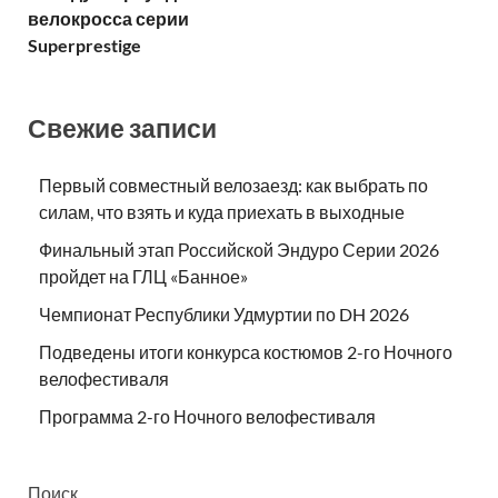
велокросса серии
Superprestige
Свежие записи
Первый совместный велозаезд: как выбрать по
силам, что взять и куда приехать в выходные
Финальный этап Российской Эндуро Серии 2026
пройдет на ГЛЦ «Банное»
Чемпионат Республики Удмуртии по DH 2026
Подведены итоги конкурса костюмов 2-го Ночного
велофестиваля
Программа 2-го Ночного велофестиваля
Поиск