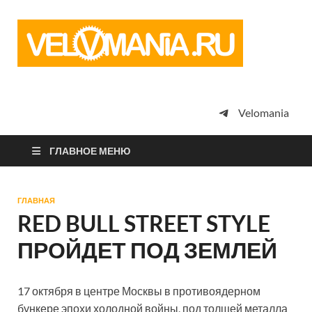
Vel
Сообщество
профессион
велоспорта,
энтузиастов
велотуризма
Velomania
просто
любителей
велосипедов
ГЛАВНОЕ МЕНЮ
ГЛАВНАЯ
RED BULL STREET STYLE
ПРОЙДЕТ ПОД ЗЕМЛЕЙ
17 октября в центре Москвы в противоядерном
бункере эпохи холодной войны, под толщей металла