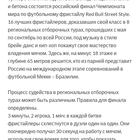
и бетона состоится российский финал Чемпионата
мира по футбольному фристайлу Red Bull Street Style.
16 лучших фристайлеров, доказавших свой класс в 8
региональных отборочных турах, прошедших с мая
по сентябрь по всей России, под музыку в стиле
брейк-данс и хип-хоп покажут свое мастерство
владения мячом. Здесь же, на минус 18 этаже и
глубине 65 метров решится, кто из парней представит
Россию на международном этапе соревнований в
футбольной Мекке – Бразилии.
Процесс судейства в региональных отборочных
турах может быть различным. Правила для финала
определены.
3 минуты, 2 игрока, 1 мяч: в каждой битве
фристайлеры схлестнутся в дуэли один на один. Они
поочередно получат 30 секунд на работу с мячом,
используя свое время для того, чтобы показать