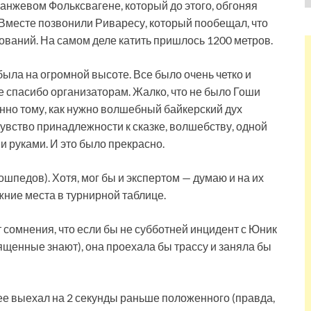
ранжевом Фольксвагене, который до этого, обгоняя
. Вместе позвонили Риваресу, который пообещал, что
ований. На самом деле катить пришлось 1200 метров.
была на огромной высоте. Все было очень четко и
 спасибо организаторам. Жалко, что не было Гоши
нно тому, как нужно волшебный байкерский дух
увство принадлежности к сказке, волшебству, одной
и руками. И это было прекрасно.
шпедов). Хотя, мог бы и экспертом — думаю и на их
жние места в турнирной таблице.
т сомнения, что если бы не субботней инцидент с Юник
священные знают), она проехала бы трассу и заняла бы
ее выехал на 2 секунды раньше положенного (правда,