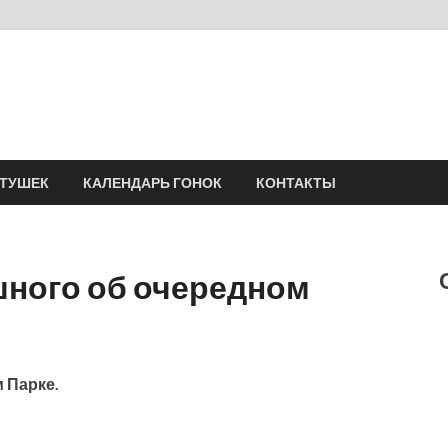
Velomania
Сообщество профессионалов велоспорта, энтузиастов велотуризма
АТУШЕК
КАЛЕНДАРЬ ГОНОК
КОНТАКТЫ
шного об очередном
 Парке.