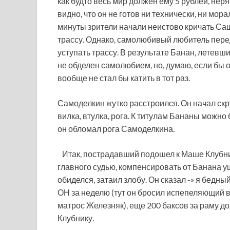
как будто весь мир должен ему 5 рублей, нер
видно, что он не готов ни технически, ни мор
минуты зрители начали неистово кричать С
трассу. Однако, самолюбивый любитель перед
уступать трассу. В результате Банан, летевш
не обделен самолюбием, но, думаю, если бы о
вообще не стал бы катить в тот раз.
Самоделкин жутко расстроился. Он начал скр
вилка, втулка, рога. К титулам Бананы можн
он обломал рога Самоделкина.
Итак, пострадавший подошел к Маше Клубник
главного судью, компенсировать от Банана у
обиделся, затаил злобу. Он сказал -» я бедны
ОН за неделю (тут он бросил испепеляющий 
матрос Железняк), еще 200 баксов за раму до
Клубнику.