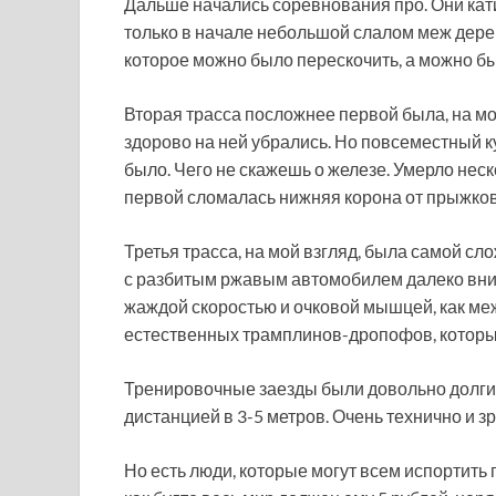
Дальше начались соревнования про. Они кати
только в начале небольшой слалом меж дерев
которое можно было перескочить, а можно бы
Вторая трасса посложнее первой была, на мо
здорово на ней убрались. Но повсеместный к
было. Чего не скажешь о железе. Умерло нес
первой сломалась нижняя корона от прыжков,
Третья трасса, на мой взгляд, была самой с
с разбитым ржавым автомобилем далеко вниз
жаждой скоростью и очковой мышцей, как ме
естественных трамплинов-дропофов, которые
Тренировочные заезды были довольно долгими
дистанцией в 3-5 метров. Очень технично и з
Но есть люди, которые могут всем испортить