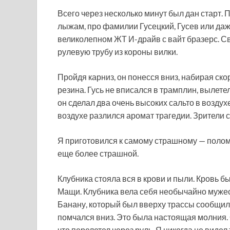
Всего через несколько минут был дан старт.
лыжам, про фамилии Гусецкий, Гусев или даж
великолепном ЖТ И-драйв с вайт бразерс. Св
рулевую трубу из короны вилки.
Пройдя карниз, он понесся вниз, набирая ско
резина. Гусь не вписался в трамплин, вылетел
он сделал два очень высоких сальто в воздух
воздухе разлился аромат трагедии. Зрители 
Я приготовился к самому страшному — полома
еще более страшной.
Клубника стояла вся в крови и пыли. Кровь бы
Мащи. Клубника вела себя необычайно мужес
Банану, который был вверху трассы сообщили
помчался вниз. Это была настоящая молния. 
что перелетел через руль. Я никогда не виде