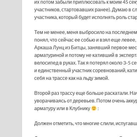
их потом забыли приплюсовать к моим 45 се
участников, стартовавших ранее). Думаю в 
участника, который будет исполнять роль ста
Тем не менее, меня выбросило на последнем 
понял, что сейчас ее собью и взял еще левее,
Аркаша Лунц из Битцы, занявший первое мест
арматуриной и потому не кативший в эксперт
велосипед в руках. Так я потерял около 3-5 с
и единственный участник соревнований, кат
себя на трассе как на льду зимой.
Второй раз трассу еще больше раскатали. На
уворачиваясь от деревьев. Потом очень аккур
арматуру или в Клубнику
:
Должен отметить, что многие слили, испугав