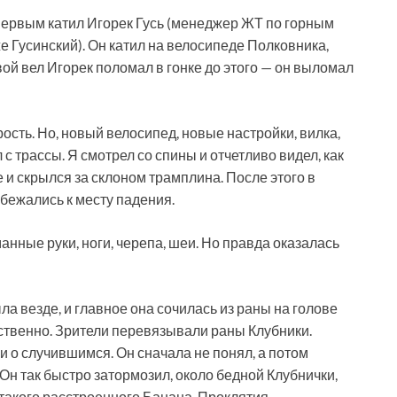
 Первым катил Игорек Гусь (менеджер ЖТ по горным
е Гусинский). Он катил на велосипеде Полковника,
ой вел Игорек поломал в гонке до этого — он выломал
рость. Но, новый велосипед, новые настройки, вилка,
 с трассы. Я смотрел со спины и отчетливо видел, как
е и скрылся за склоном трамплина. После этого в
сбежались к месту падения.
нные руки, ноги, черепа, шеи. Но правда оказалась
ла везде, и главное она сочилась из раны на голове
твенно. Зрители перевязывали раны Клубники.
 о случившимся. Он сначала не понял, а потом
Он так быстро затормозил, около бедной Клубнички,
л такого расстроенного Банана. Проклятия