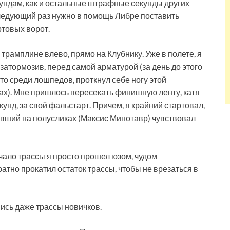
кундам, как и остальные штрафные секунды других
следующий раз нужно в помощь Либре поставить
ртовых ворот.
трамплине влево, прямо на Клубнику. Уже в полете, я
 затормозив, перед самой арматурой (за день до этого
о среди лошпедов, проткнул себе ногу этой
ах). Мне пришлось пересекать финишную ленту, катя
екунд, за свой фальстарт. Причем, я крайний стартовал,
ивший на полусликах (Максис Минотавр) чувствовал
чало трассы я просто прошел юзом, чудом
атно прокатил остаток трассы, чтобы не врезаться в
шись даже трассы новичков.