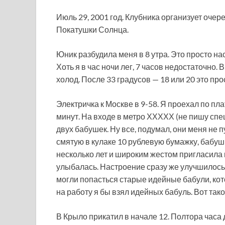
Июль 29, 2001 год. Клубника организует оч
Покатушки Солнца.
Юник разбудила меня в 8 утра. Это просто на
Хоть я в час ночи лег, 7 часов недостаточно.
холод. После 33 градусов — 18 или 20 это п
Электричка к Москве в 9-58. Я проехал по пл
минут. На входе в метро ХХХХХ (не пишу спе
двух бабушек. Ну все, подумал, они меня не 
смятую в кулаке 10 рублевую бумажку, бабуш
несколько лет и широким жестом пригласила 
улыбалась. Настроение сразу же улучшилось.
могли попасться старые идейные бабули, кото
на работу я бы взял идейных бабуль. Вот тако
В Крыло прикатил в начале 12. Полтора часа 