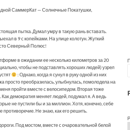
ередной СаммерКат — Солнечные Покатушки,
стоящая пытка. Думал умру в такую рань вставать.
 Выехал в 9 с копейками. На улице колотун. Жуткий
росто Северный Полюс!
атформе в ожидании ее несколько километров за 20
циально, чтобы не подставлять хороших людей) узрел
пустят
: Однако, когда я сунул в руку одной из них
ка просто преобразилась, улыбнулась, помолодела на
меня пройти вместе с велосипедом. Вторая тоже
 Как демократия меняет людей, подумал я. А ведь
рые не пустили бы и за миллион. Хотя, конечно, себе
е противоречие. Не знаю, как его решить.
Р
дороги. Под мостом, вместе с очаровательной белой