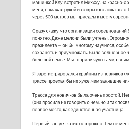
машинкой Клу, встретил Миххху, на красно-о
меня, помахал рукой из открытого люка авто
через 500 метров мы приедем к месту соревн
Сразу скажу, что организация соревнований 
понятно. Даже мелочи были учтены. Огромное
президента — он бы многому научился, особе
сохранять и приумножать. Было волшебное ч
большой семье. Мы творили чудо сами, своим
Я зарегистрировался крайним из новичков (ло
трассе проехал бы не хуже, чем занявшие ни
Трасса для новичков была очень простой. Не
(она просила не говорить о нем, но и так по
первое место, как единственная участница.
Первый заезд я катил осторожно. Тем не мен