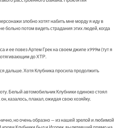
персонажи злобно хотят набить мне морду я иду в
мне больно потом видеть страдания этих людей, когда
а и ее повез Артем Грек на своем джипе х999м (тут я
 дотягивающим до ХТР.
ься дальше. Хотя Клубника просила продолжить
оту. Белый автомобильчик Клубники одиноко стоял
он, казалось, плакал, ожидая свою хозяйку.
инично, но очень образно — из нашей зрелой и любимой
 В крови Клубники был и Игорек, вылетевший прямо на