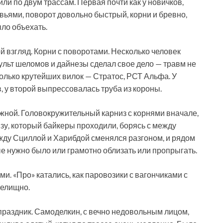
ли по двум трассам. Первая почти как у новичков,
ьями, поворот довольно быстрый, корни и бревно,
ло объехать.
й взгляд. Корни с поворотами. Несколько человек
ульт шеломов и дайнезы сделал свое дело — травм не
колько крутейших вилок — Стратос, РСТ Альфа. У
 у второй выпрессовалась труба из короны.
ложной. Головокружительный карниз с корнями вначале,
у, который байкеры проходили, борясь с между
жду Сциллой и Харибдой сменялся разгоном, и рядом
 нужно было или грамотно облизать или пропрыгать.
. «Про» катались, как паровозики с вагончиками с
релищно.
 праздник. Самоделкин, с вечно недовольным лицом,