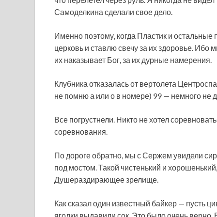
Самоделкина сделали свое дело.
Именно поэтому, когда Пластик и остальные 
церковь и ставлю свечу за их здоровье. Ибо 
их наказывает Бог, за их дурные намерения.
Клубника отказалась от вертолета Центроспас
не помню а или о в номере) 99 — немного не
Все погрустнели. Никто не хотел соревноват
соревнования.
По дороге обратно, мы с Сержем увидели сир
под мостом. Такой чистенький и хорошенький, 
Душераздирающее зрелище.
Как сказал один известный байкер — пусть ц
ягодки выдавили сок. Это было очень верно.