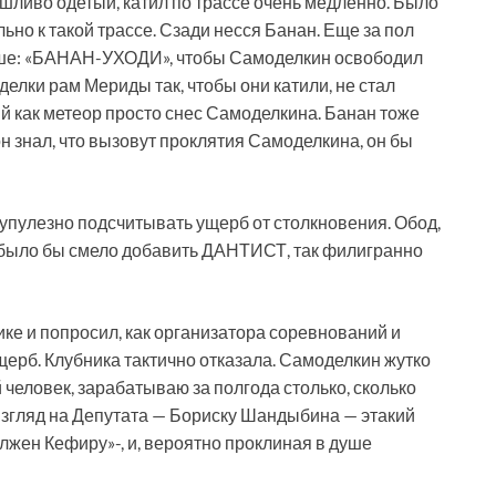
яшливо одетый, катил по трассе очень медленно. Было
ально к такой трассе. Сзади несся Банан. Еще за пол
аше: «БАНАН-УХОДИ», чтобы Самоделкин освободил
елки рам Мериды так, чтобы они катили, не стал
ий как метеор просто снес Самоделкина. Банан тоже
н знал, что вызовут проклятия Самоделкина, он бы
упулезно подсчитывать ущерб от столкновения. Обод,
о было бы смело добавить ДАНТИСТ, так филигранно
е и попросил, как организатора соревнований и
щерб. Клубника тактично отказала. Самоделкин жутко
й человек, зарабатываю за полгода столько, сколько
взгляд на Депутата — Бориску Шандыбина — этакий
лжен Кефиру»-, и, вероятно проклиная в душе