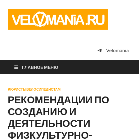
Vel
Сообщество
профессион
велоспорта,
энтузиастов
велотуризма
Velomania
просто
любителей
велосипедов
ГЛАВНОЕ МЕНЮ
#ЮРИСТЫВЕЛОСИПЕДИСТАМ
РЕКОМЕНДАЦИИ ПО
СОЗДАНИЮ И
ДЕЯТЕЛЬНОСТИ
ФИЗКУЛЬТУРНО-