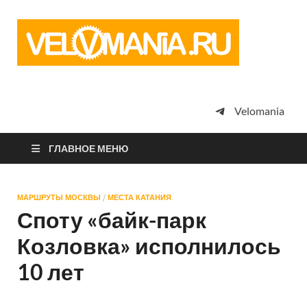
Vel
Сообщество
профессион
велоспорта,
энтузиастов
велотуризма
Velomania
просто
любителей
велосипедов
ГЛАВНОЕ МЕНЮ
МАРШРУТЫ МОСКВЫ
/
МЕСТА КАТАНИЯ
Споту «байк-парк
Козловка» исполнилось
10 лет