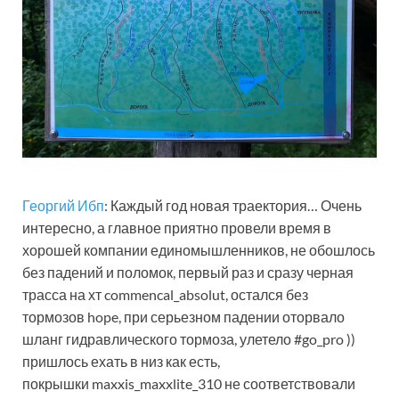
Георгий Ибп
: Каждый год новая траектория… Очень
интересно, а главное приятно провели время в
хорошей компании единомышленников, не обошлось
без падений и поломок, первый раз и сразу черная
трасса на хт commencal_absolut, остался без
тормозов hope, при серьезном падении оторвало
шланг гидравлического тормоза, улетело #go_pro ))
пришлось ехать в низ как есть,
покрышки maxxis_maxxlite_310 не соответствовали