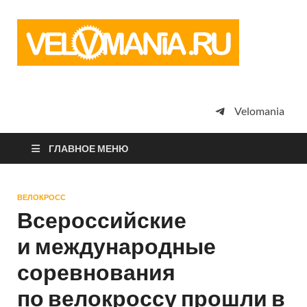
Vel
Сообщество
профессион
велоспорта,
энтузиастов
велотуризма
Velomania
просто
любителей
велосипедов
ГЛАВНОЕ МЕНЮ
ВЕЛОКРОСС
Всероссийские
и международные
соревнования
по велокроссу прошли в