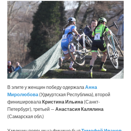
В элите у женщин победу одержала
Анна
Миролюбова
(Удмуртская Республика), второй
финишировала
Кристина Ильина
(Санкт-
Петербург), третьей —
Анастасия Калялина
(Самарская обл.)
У мужчин первым на финише был
Тимофей Иванов