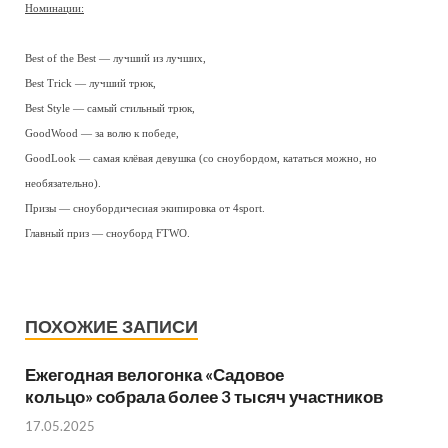
Номинации:
Best of the Best — лучший из лучших,
Best Trick — лучший трюк,
Best Style — самый стильный трюк,
GoodWood — за волю к победе,
GoodLook — самая клёвая девушка (со сноубордом, кататься можно, но
необязательно).
Призы — сноубордичесиая экипировка от 4sport.
Главный приз — сноуборд FTWO.
ПОХОЖИЕ ЗАПИСИ
Ежегодная велогонка «Садовое
кольцо» собрала более 3 тысяч участников
17.05.2025