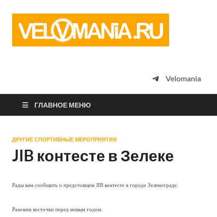
Vel
Сообщество
профессион
велоспорта,
энтузиастов
велотуризма
Velomania
просто
любителей
велосипедов
ГЛАВНОЕ МЕНЮ
ДРУГИЕ СПОРТИВНЫЕ МЕРОПРИЯТИЯ
JIB контесте в Зелеке
Рады вам сообщить о предстоящем JIB контесте в городе Зеленограде.
Разомни косточки перед новым годом.