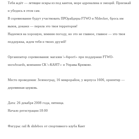
Тебя ждёт — летящие искры из под кантов, море адреналина и эмоций. Приезжай
и убедись в этом сам.
В соревнование будут участвовать ПРОрайдеры FTWO и NIdecker, брось им
вызов, докажи — перила это твоя территория!
Надеемся на хорошую, зимнию погоду, но это не главное, главное — это твоя
поддержка, ждем тебя и твоих друзей!
Организатор соревнования: магазин \»4sport\» при поддержки FTWО-
snowboards, компании СК \»КАНТ\» и Управы Крюково.
Место проведения: Зеленоград, 16 микрорайон, у корпуса 1606, ориентир —
деревянная церковь.
Дата: 26 декабря 2008 года, пятница.
Начало регистрации:18:00
Фигуры: rail & slidebox от спортивного клуба Кант