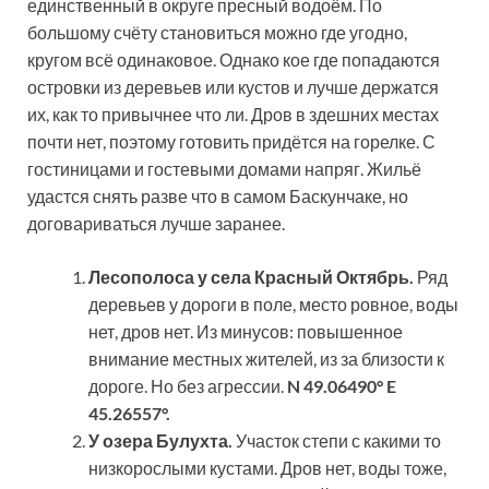
единственный в округе пресный водоём. По
большому счёту становиться можно где угодно,
кругом всё одинаковое. Однако кое где попадаются
островки из деревьев или кустов и лучше держатся
их, как то привычнее что ли. Дров в здешних местах
почти нет, поэтому готовить придётся на горелке. С
гостиницами и гостевыми домами напряг. Жильё
удастся снять разве что в самом Баскунчаке, но
договариваться лучше заранее.
Лесополоса у села Красный Октябрь.
Ряд
деревьев у дороги в поле, место ровное, воды
нет, дров нет. Из минусов: повышенное
внимание местных жителей, из за близости к
дороге. Но без агрессии.
N 49.06490° E
45.26557°.
У озера Булухта.
Участок степи с какими то
низкорослыми кустами. Дров нет, воды тоже,