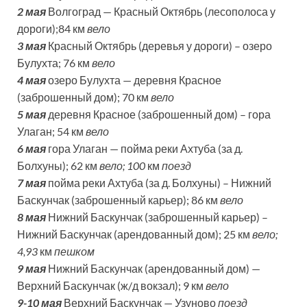
2 мая
Волгоград — Красный Октябрь (лесополоса у
дороги);84 км
вело
3 мая
Красный Октябрь (деревья у дороги) – озеро
Булухта; 76 км
вело
4 мая
озеро Булухта — деревня Красное
(заброшенный дом); 70 км
вело
5 мая
деревня Красное (заброшенный дом) – гора
Улаган; 54 км
вело
6 мая
гора Улаган — пойма реки Ахтуба (за д.
Болхуны); 62 км
вело; 100
км
поезд
7 мая
пойма реки Ахтуба (за д. Болхуны) – Нижний
Баскунчак (заброшенный карьер); 86 км
вело
8 мая
Нижний Баскунчак (заброшенный карьер) –
Нижний Баскунчак (арендованный дом); 25 км
вело;
4,93
км
пешком
9 мая
Нижний Баскунчак (арендованный дом) —
Верхний Баскунчак (ж/д вокзал); 9 км
вело
9-10 мая
Верхний Баскунчак — Узуново
поезд