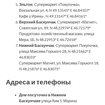
Эльтон.
Супермаркет «Покупочка»,
Вокзальная ул. 4, N 49.13145° E 46.84107°
Кафе у Ирины , N 49.13147° E 46.84161°
Верхний Баскунчак.
Супермаркет «Магнит»,
Советская ул., 89, N 48.22974° E 46.72179°
Продуктово-хозяйственный магазин, улица
Мира, 1Б, N 48.22953° E 46.72418°
Нижний Баскунчак.
Супермаркет Покупочка,
улица Максима Горького 28, N 48.21662° E
46.83033°
Супермаркет Магнит, ул. Максима Горького 18,
N 48.21876° E 46.83075°
Адреса и телефоны
Дом посуточно в Нижнем
Баскунчаке
улица Ким 5, Марина