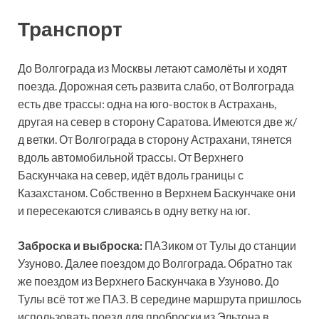
Транспорт
До Волгограда из Москвы летают самолёты и ходят
поезда. Дорожная сеть развита слабо, от Волгограда
есть две трассы: одна на юго-восток в Астрахань,
другая на север в сторону Саратова. Имеются две ж/
д ветки. От Волгограда в сторону Астрахани, тянется
вдоль автомобильной трассы. От Верхнего
Баскунчака на север, идёт вдоль границы с
Казахстаном. Собственно в Верхнем Баскунчаке они
и пересекаются сливаясь в одну ветку на юг.
Заброска и выброска:
ПАЗиком от Тулы до станции
Узуново. Далее поездом до Волгограда. Обратно так
же поездом из Верхнего Баскунчака в Узуново. До
Тулы всё тот же ПАЗ. В середине маршрута пришлось
использовать поезд для проброски из Эльтона в