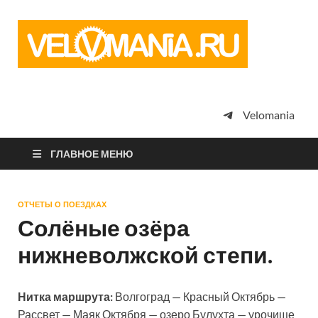
Vel
Сообщество
профессион
велоспорта,
энтузиастов
велотуризма
Velomania
просто
любителей
велосипедов
ГЛАВНОЕ МЕНЮ
ОТЧЕТЫ О ПОЕЗДКАХ
Солёные озёра
нижневолжской степи.
Нитка маршрута:
Волгоград — Красный Октябрь —
Рассвет — Маяк Октября — озеро Булухта — урочище