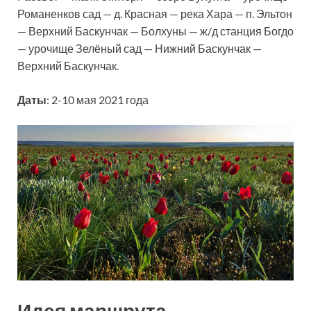
Романенков сад — д. Красная — река Хара — п. Эльтон
— Верхний Баскунчак — Болхуны — ж/д станция Богдо
— урочище Зелёный сад — Нижний Баскунчак —
Верхний Баскунчак.
Даты
: 2-10 мая 2021 года
Идея маршрута