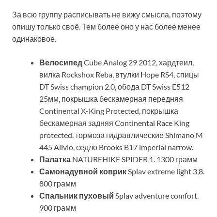
За всю группу расписывать не вижу смысла, поэтому
опишу только своё. Тем более оно у нас более менее
одинаковое.
Велосипед
Cube Analog 29 2012, хардтеил,
вилка Rockshox Reba, втулки Hope RS4, спицы
DT Swiss champion 2.0, обода DT Swiss E512
25мм, покрышка бескамерная передняя
Continental X-King Protected, покрышка
бескамерная задняя Continental Race King
protected, тормоза гидравлические Shimano M
445 Alivio, седло Brooks B17 imperial narrow.
Палатка
NATUREHIKE SPIDER 1. 1300 грамм
Самонадувной коврик
Splav extreme light 3,8.
800 грамм
Спальник пуховый
Splav adventure comfort.
900 грамм