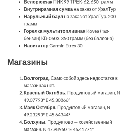
Велорюкзак
ПИК 99 ТРЕК-62. 650 грамм
Внутрирамная сумка
на заказ от УралТур
Нарульный баул
на заказ от УралТур. 200
грамм
Горелка мультитопливная
Kovea (газ-
бензин) КВ-0603. 350 грамм (без баллона)
Навигатор
Garmin Etrex 30
Магазины
Волгоград.
Само собой здесь недостатка в
магазинах нет.
Красный Октябрь.
Продуктовый магазин, N
49.07793° E 45.30866°
Маяк Октября.
Продуктовый магазин, N
49.23293° E 45.64344°
Болхуны.
Продуктово — хозяйственный
магазин, N 47.98960° E 46.41771°