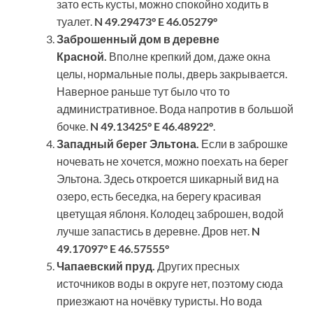
зато есть кусты, можно спокойно ходить в
туалет.
N 49.29473° E 46.05279°
Заброшенный дом в деревне
Красной.
Вполне крепкий дом, даже окна
целы, нормальные полы, дверь закрывается.
Наверное раньше тут было что то
административное. Вода напротив в большой
бочке.
N 49.13425° E 46.48922°
.
Западный берег Эльтона.
Если в заброшке
ночевать не хочется, можно поехать на берег
Эльтона.
Здесь откроется шикарный вид на
озеро, есть беседка, на берегу красивая
цветущая яблоня. Колодец заброшен, водой
лучше запастись в деревне. Дров нет.
N
49.17097° E 46.57555°
Чапаевский пруд.
Других пресных
источников воды в округе нет, поэтому сюда
приезжают на ночёвку туристы. Но вода