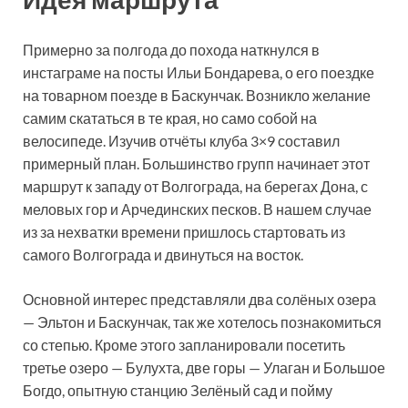
Примерно за полгода до похода наткнулся в
инстаграме на посты Ильи Бондарева, о его поездке
на товарном поезде в Баскунчак. Возникло желание
самим скататься в те края, но само собой на
велосипеде. Изучив отчёты клуба 3×9 составил
примерный план. Большинство групп начинает этот
маршрут к западу от Волгограда, на берегах Дона, с
меловых гор и Арчединских песков. В нашем случае
из за нехватки времени пришлось стартовать из
самого Волгограда и двинуться на восток.
Основной интерес представляли два солёных озера
— Эльтон и Баскунчак, так же хотелось познакомиться
со степью. Кроме этого запланировали посетить
третье озеро — Булухта, две горы — Улаган и Большое
Богдо, опытную станцию Зелёный сад и пойму