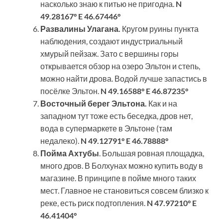
насколько знаю к питью не пригодна.
N
49.28167° E 46.67446°
Развалины Улагана.
Кругом руины пункта
наблюдения, создают индустриальный
хмурый пейзаж. Зато с вершины горы
открывается обзор на озеро Эльтон и степь,
можно найти дрова. Водой лучше запастись в
посёлке Эльтон.
N 49.16588° E 46.87235°
Восточный берег Эльтона.
Как и на
западном тут тоже есть беседка, дров нет,
вода в супермаркете в Эльтоне (там
недалеко).
N 49.12791° E 46.78888°
Пойма Ахтубы
. Большая ровная площадка,
много дров. В Болхунах можно купить воду в
магазине. В принципе в пойме много таких
мест. Главное не становиться совсем близко к
реке, есть риск подтопления.
N 47.97210° E
46.41404°