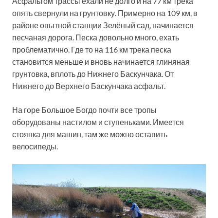
Асфальтом трассы ехали не долго и на 77 км трека
опять свернули на грунтовку. Примерно на 109 км, в
районе опытной станции Зелёный сад, начинается
песчаная дорога. Песка довольно много, ехать
проблематично. Где то на 116 км трека песка
становится меньше и вновь начинается глиняная
грунтовка, вплоть до Нижнего Баскунчака. От
Нижнего до Верхнего Баскунчака асфальт.
На горе Большое Богдо почти все тропы
оборудованы настилом и ступеньками. Имеется
стоянка для машин, там же можно оставить
велосипеды.