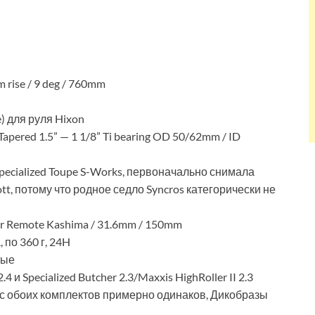
 rise / 9 deg / 760mm
) для руля Hixon
 Tapered 1.5” — 1 1/8” Ti bearing OD 50/62mm / ID
pecialized Toupe S-Works, первоначально снимала
tt, потому что родное седло Syncros категорически не
r Remote Kashima / 31.6mm / 150mm
 по 360 г, 24H
тые
 и Specialized Butcher 2.3/Maxxis HighRoller II 2.3
ес обоих комплектов примерно одинаков, Дикобразы