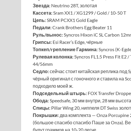
Звезда:
Neutrino 28T, золотая
Кассета:
Sram XX1 / XG1299 / Gold / 10-50 T
Цепь:
SRAM PCXX1 Gold Eagle
Педали:
Crank Brothers Egg Beater 11
Руль/вынос:
Syncros Hixon iC SL Carbon 12mm
Грипсы:
Esi Racer’s Edge, чёрные
Топкеп/rрепление Гармина:
Syncros (K-Egde
Рулевая колонка:
Syncros FL1.5 Press Fit E2 /
44/56mm
Седло:
сейчас стоит китайская реплика под S
чёрный оригинал с гоночного и ставила на Sco
подходило моей ж.
Подседельный штырь:
FOX Transfer Droppe
Обода:
Speedsafe, 30 мм внутри, 28 мм высота,
Спицы:
Pillar Wing 20, ниппеля DT Swiss золо
Покрышки:
два комплекта — Onza Porcupine 2.4
(большое спасибо спасибо Паше за Onza). В
будут граммов на 10-20 легче.