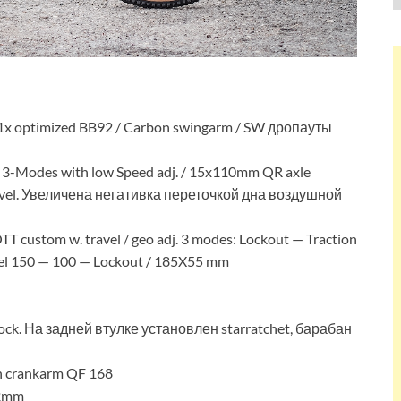
1x optimized BB92 / Carbon swingarm / SW дропауты
4 3-Modes with low Speed adj. / 15x110mm QR axle
 travel. Увеличена негативка переточкой дна воздушной
ustom w. travel / geo adj. 3 modes: Lockout — Traction
avel 150 — 100 — Lockout / 185X55 mm
ock. На задней втулке установлен starratchet, барабан
n crankarm QF 168
92mm