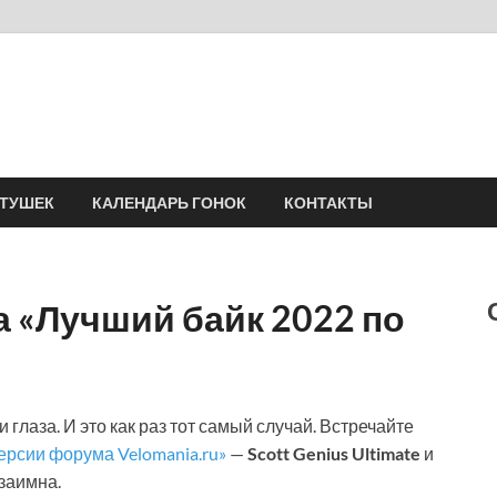
Velomania
Сообщество профессионалов велоспорта, энтузиастов велотуризма
АТУШЕК
КАЛЕНДАРЬ ГОНОК
КОНТАКТЫ
 «Лучший байк 2022 по
 глаза. И это как раз тот самый случай. Встречайте
ерсии форума Velomania.ru»
—
Scott Genius Ultimate
и
взаимна.