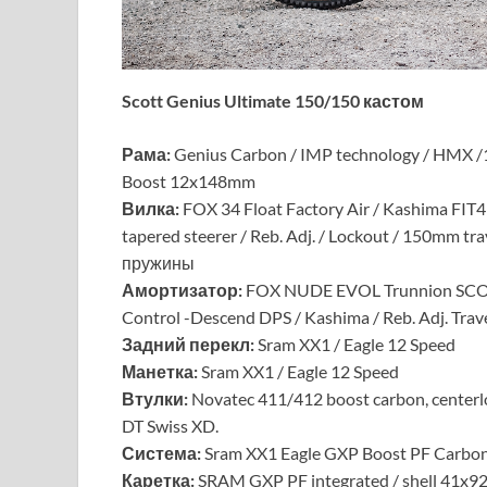
Scott Genius Ultimate 150/150 кастом
Рама:
Genius Carbon / IMP technology / HMX /
Boost 12x148mm
Вилка:
FOX 34 Float Factory Air / Kashima FIT
tapered steerer / Reb. Adj. / Lockout / 150mm
пружины
Амортизатор:
FOX NUDE EVOL Trunnion SCOTT c
Control -Descend DPS / Kashima / Reb. Adj. Tr
Задний перекл:
Sram XX1 / Eagle 12 Speed
Манетка:
Sram XX1 / Eagle 12 Speed
Втулки:
Novatec 411/412 boost carbon, centerl
DT Swiss XD.
Система:
Sram XX1 Eagle GXP Boost PF Carbo
Каретка:
SRAM GXP PF integrated / shell 41x